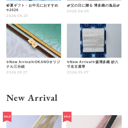
🍃夏ギフト・お中元におすすめ
🌿父の日に贈る 博多織の逸品🌿
✨2026
2026.06.05
2026.06.23
✨New Arrival✨OKANOオリジ
✨New Arrival✨森博多織 紗八
ナル三分紐
寸名古屋帯
2026.05.27
2026.05.07
New Arrival