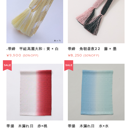
.帯締 平組高麗大和：黄 × 白
帯締 角朝昼夜22 藤 × 墨
¥9,900
¥8,250
(50%OFF)
(50%OFF)
帯揚 木漏れ日 赤×桃
帯揚 木漏れ日 水×水