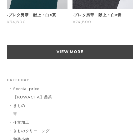
.プレタ男帯 献上：白×茶
.プレタ男帯 献上：白×青
¥74,800
¥74,800
VIEW MORE
CATEGORY
Special price
【KUWACHA】桑茶
きもの
帯
仕立加工
きものクリーニング
和装小物