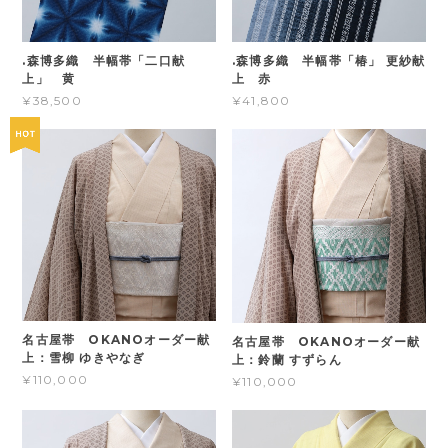
.森博多織 半幅帯「二口献
.森博多織 半幅帯「椿」 更紗献
上」 黄
上 赤
¥38,500
¥41,800
名古屋帯 OKANOオーダー献
名古屋帯 OKANOオーダー献
上：雪柳 ゆきやなぎ
上：鈴蘭 すずらん
¥110,000
¥110,000