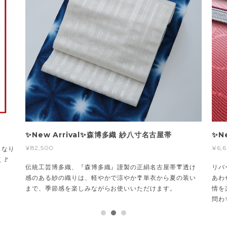
✨New Arrival✨森博多織 紗八寸名古屋帯
✨N
¥82,500
¥6,
くなり
🚩
伝統工芸博多織、『森博多織』謹製の正絹名古屋帯👘透け
リバ
感のある紗の織りは、軽やかで涼やか🎐単衣から夏の装い
あわ
まで、季節感を楽しみながらお使いいただけます。
情を
問わ
ート