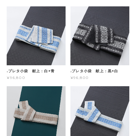
.プレタ小袋 献上：白×青
.プレタ小袋 献上：黒×白
¥96,800
¥96,800