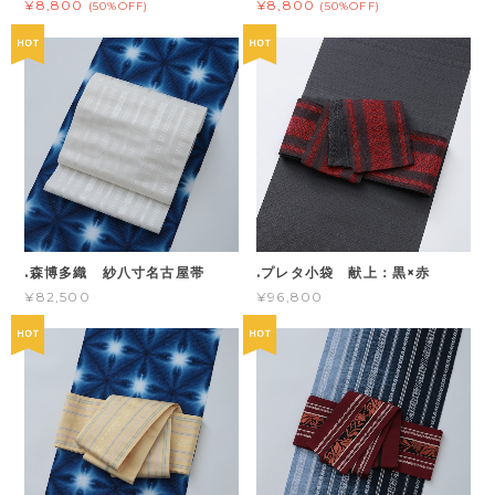
¥8,800
¥8,800
(50%OFF)
(50%OFF)
.森博多織 紗八寸名古屋帯
.プレタ小袋 献上：黒×赤
¥82,500
¥96,800