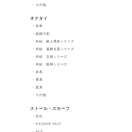
その他
ネクタイ
衿帯
経錦六彩
衿結 献上博多シリーズ
衿結 葛飾北斎シリーズ
衿結 五徳シリーズ
衿結 龍神シリーズ
赤系
青系
黒系
その他
ストール・スカーフ
比礼
KASANE MUJI
AGE