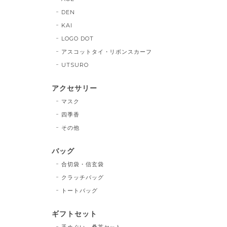
DEN
KAI
LOGO DOT
アスコットタイ・リボンスカーフ
UTSURO
アクセサリー
マスク
四季香
その他
バッグ
合切袋・信玄袋
クラッチバッグ
トートバッグ
ギフトセット
手ぬぐい、桑茶セット