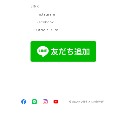
LINK
Instagram
Facebook
Official Site
©OKANO博多きもの制作所