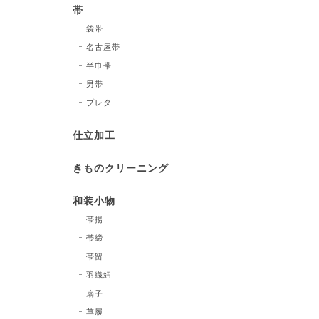
帯
袋帯
名古屋帯
半巾帯
男帯
プレタ
仕立加工
きものクリーニング
和装小物
帯揚
帯締
帯留
羽織紐
扇子
草履