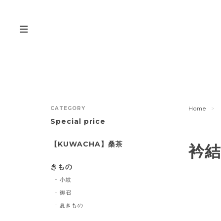
CATEGORY
Home
Special price
【KUWACHA】桑茶
衿
きもの
小紋
御召
夏きもの