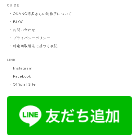
献上マスク 橙色
GUIDE
DE：橙色
2025/05/26
OKANO博多きもの制作所について
BLOG
お問い合わせ
帯締 三分紐 遠州綾竹昼夜（21）：緑 × 橙
プライバシーポリシー
MD：緑 × 橙
特定商取引法に基づく表記
2024/11/30
LINK
Instagram
帯締 OKANO × 渡敬 オリジナル三分紐：桃
桃
Facebook
2024/07/20
Official Site
とても綺麗な色で使うのが楽しみです。
帯締 二分紐：鼡
NN：鼡
2023/04/22