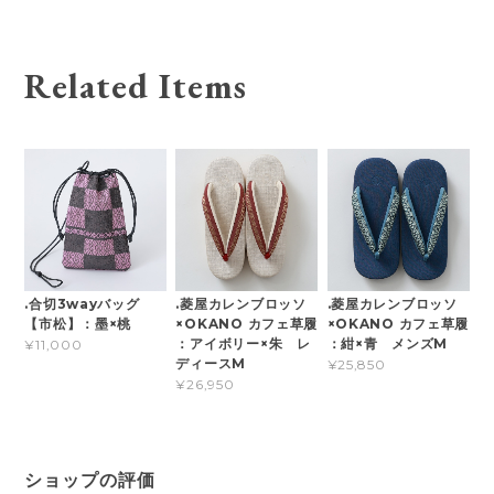
Related Items
.合切3wayバッグ
.菱屋カレンブロッソ
.菱屋カレンブロッソ
【市松】：墨×桃
×OKANO カフェ草履
×OKANO カフェ草履
：アイボリー×朱 レ
：紺×青 メンズM
¥11,000
ディースM
¥25,850
¥26,950
ショップの評価