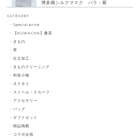
博多織シルクマスク バラ：紫
2026/01/14
CATEGORY
Special price
【KUWACHA】桑茶
博多織シルクマスク 献上柄 ： 白 × 黒
きもの
白 × 黒
2026/01/14
帯
仕立加工
きものクリーニング
博多織シルクマスク 献上柄 ：黒 × 青
和装小物
BA：黒 × 青
2026/01/14
ネクタイ
ストール・スカーフ
アクセサリー
献上マスク 橙色
バッグ
DE：橙色
2026/01/14
ギフトセット
雑誌掲載
コラボ企画