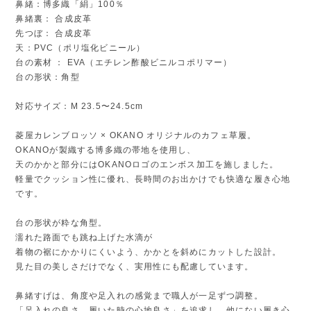
鼻緒：博多織「絹」100％
鼻緒裏： 合成皮革
先つぼ： 合成皮革
天：PVC（ポリ塩化ビニール）
台の素材 ： EVA（エチレン酢酸ビニルコポリマー）
台の形状：角型
対応サイズ：M 23.5〜24.5cm
菱屋カレンブロッソ × OKANO オリジナルのカフェ草履。
OKANOが製織する博多織の帯地を使用し、
天のかかと部分にはOKANOロゴのエンボス加工を施しました。
軽量でクッション性に優れ、長時間のお出かけでも快適な履き心地
です。
台の形状が粋な角型。
濡れた路面でも跳ね上げた水滴が
着物の裾にかかりにくいよう、かかとを斜めにカットした設計。
見た目の美しさだけでなく、実用性にも配慮しています。
鼻緒すげは、角度や足入れの感覚まで職人が一足ずつ調整。
「足入れの良さ、履いた時の心地良さ」を追求し、他にない履き心