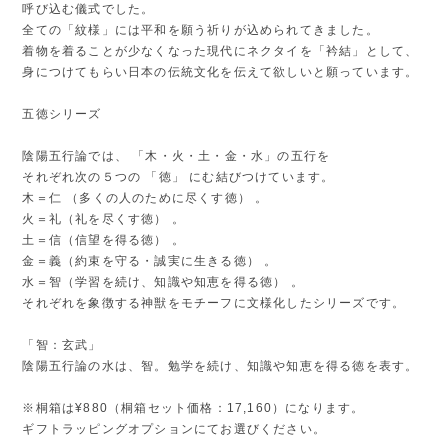
呼び込む儀式でした。
全ての「紋様」には平和を願う祈りが込められてきました。
着物を着ることが少なくなった現代にネクタイを「衿結」として、
身につけてもらい日本の伝統文化を伝えて欲しいと願っています。
五徳シリーズ
陰陽五行論では、 「木・火・土・金・水」の五行を
それぞれ次の５つの 「徳」 にむ結びつけています。
木＝仁 （多くの人のために尽くす徳） 。
火＝礼（礼を尽くす徳） 。
土＝信（信望を得る徳） 。
金＝義（約束を守る・誠実に生きる徳） 。
水＝智（学習を続け、知識や知恵を得る徳） 。
それぞれを象徴する神獣をモチーフに文様化したシリーズです。
「智：玄武」
陰陽五行論の水は、智。勉学を続け、知識や知恵を得る徳を表す。
※桐箱は¥880（桐箱セット価格：17,160）になります。
ギフトラッピングオプションにてお選びください。