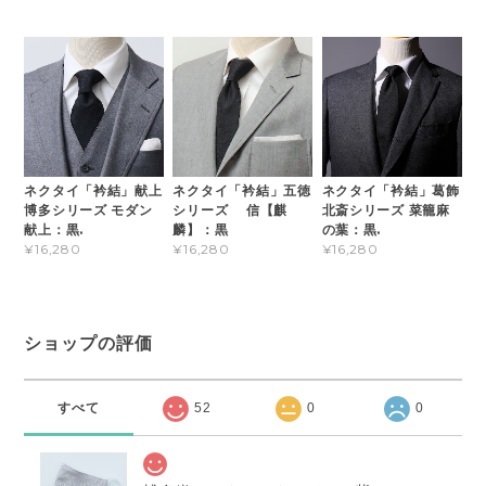
ネクタイ「衿結」葛飾
ネクタイ「衿結」献上
ネクタイ「衿結」五徳
北斎シリーズ 菜籠麻
博多シリーズ モダン
シリーズ 信【麒
の葉：黒.
献上：黒.
麟】：黒
¥16,280
¥16,280
¥16,280
ショップの評価
すべて
52
0
0