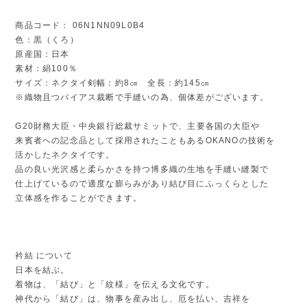
商品コード： 06N1NN09L0B4
色：黒（くろ）
原産国：日本
素材：絹100％
サイズ：ネクタイ剣幅：約8㎝ 全長：約145㎝
※織物且つバイアス裁断で手縫いの為、個体差がございます。
G20財務大臣・中央銀行総裁サミットで、主要各国の大臣や
来賓者への記念品として採用されたこともあるOKANOの技術を
活かしたネクタイです。
品の良い光沢感と柔らかさを持つ博多織の生地を手縫い縫製で
仕上げているので適度な膨らみがあり結び目にふっくらとした
立体感を作ることができます。
衿結 について
日本を結ぶ。
着物は、「結び」と「紋様」を伝える文化です。
神代から「結び」は、物事を産み出し、厄を払い、吉祥を