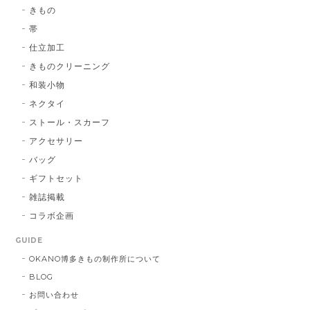
博多織シルクマスク 献上柄 ： 白 × 黒
きもの
白 × 黒
2026/01/14
帯
仕立加工
きものクリーニング
博多織シルクマスク 献上柄 ：黒 × 青
和装小物
BA：黒 × 青
2026/01/14
ネクタイ
ストール・スカーフ
アクセサリー
献上マスク 橙色
バッグ
DE：橙色
2026/01/14
ギフトセット
雑誌掲載
コラボ企画
献上マスク 橙色
GUIDE
DE：橙色
2025/05/26
OKANO博多きもの制作所について
BLOG
お問い合わせ
帯締 三分紐 遠州綾竹昼夜（21）：緑 × 橙