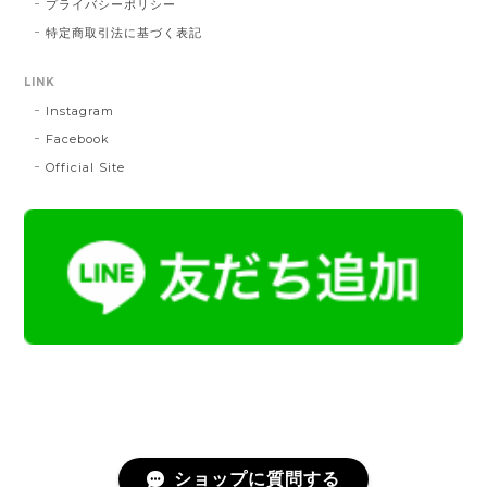
プライバシーポリシー
MD：緑 × 橙
特定商取引法に基づく表記
2024/11/30
LINK
Instagram
帯締 OKANO × 渡敬 オリジナル三分紐：桃
桃
Facebook
2024/07/20
Official Site
とても綺麗な色で使うのが楽しみです。
帯締 二分紐：鼡
NN：鼡
2023/04/22
新しく買った帯留めが三分紐に合わなかったため、二
分紐を探していました。 ほかのお店では見かけないお
色で、合わせやすそうだと思い、購入しました。 おお
むね写真で見たままの色合いでした。 迅速に送ってく
ださり、対応の早さにも感謝です。 素敵なお品をあり
がとうございました。
ショップに質問する