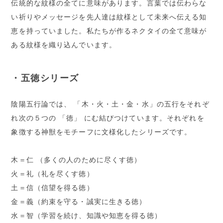
伝統的な紋様の全てに意味があります。言葉では伝わらな
い祈りやメッセージを先人達は紋様として未来へ伝える知
恵を持っていました。私たちが作るネクタイの全て意味が
ある紋様を織り込んでいます。
・五徳シリーズ
陰陽五行論では、 「木・火・土・金・水」の五行をそれぞ
れ次の５つの 「徳」 にむ結びつけています。それぞれを
象徴する神獣をモチーフに文様化したシリーズです。
木＝仁 （多くの人のために尽くす徳）
火＝礼（礼を尽くす徳）
土＝信（信望を得る徳）
金＝義（約束を守る・誠実に生きる徳）
水＝智（学習を続け、知識や知恵を得る徳）