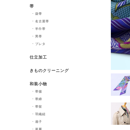
帯
袋帯
名古屋帯
半巾帯
男帯
プレタ
仕立加工
きものクリーニング
和装小物
帯揚
帯締
帯留
羽織紐
扇子
草履