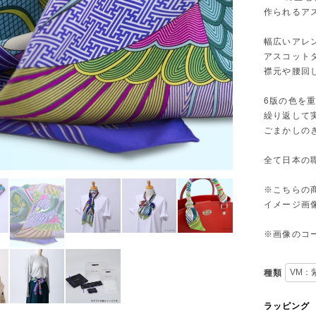
作られるア
幅広いアレ
アスコット
襟元や腰回
6版の色を重
繰り返して
ごまかしの
全て日本の
※こちらの
イメージ画
※画像のコ
種類
ラッピング