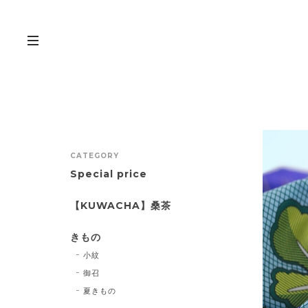
CATEGORY
Special price
【KUWACHA】桑茶
きもの
小紋
御召
夏きもの