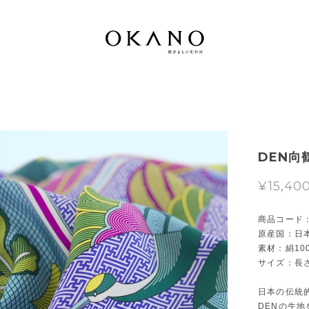
DEN向
¥15,40
商品コード：0
原産国：日
素材：絹10
サイズ：長さ 
日本の伝統
DENの生