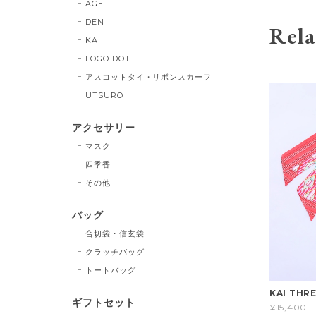
AGE
DEN
Rela
KAI
LOGO DOT
アスコットタイ・リボンスカーフ
UTSURO
アクセサリー
マスク
四季香
その他
バッグ
合切袋・信玄袋
クラッチバッグ
トートバッグ
KAI TH
ギフトセット
¥15,400