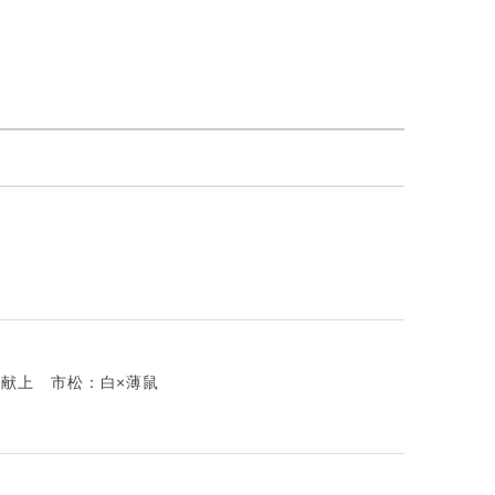
り献上 市松：白×薄鼠