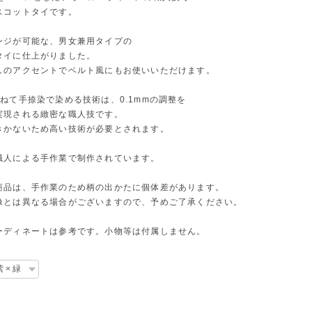
スコットタイです。
ンジが可能な、男女兼用タイプの
タイに仕上がりました。
しのアクセントでベルト風にもお使いいただけます。
ねて手捺染で染める技術は、0.1mmの調整を
実現される緻密な職人技です。
きかないため高い技術が必要とされます。
職人による手作業で制作されています。
商品は、手作業のため柄の出かたに個体差があります。
像とは異なる場合がございますので、予めご了承ください。
ーディネートは参考です。小物等は付属しません。