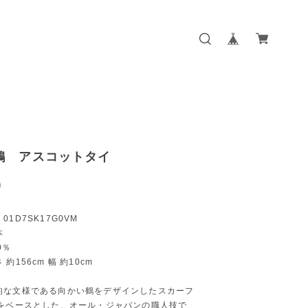
鶴 アスコットタイ
0
1D7SK17G0VM
本
0％
約156cm 幅 約10cm
的な文様である向かい鶴をデザインしたスカーフ
地をベースとした、オール・ジャパンの職人技で