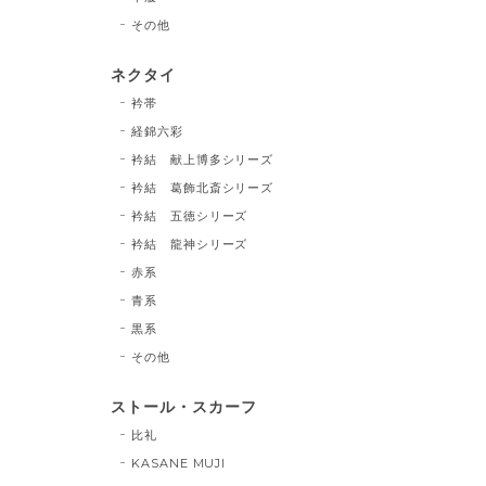
その他
ネクタイ
衿帯
経錦六彩
衿結 献上博多シリーズ
衿結 葛飾北斎シリーズ
衿結 五徳シリーズ
衿結 龍神シリーズ
赤系
青系
黒系
その他
ストール・スカーフ
比礼
KASANE MUJI