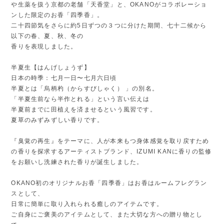
や生薬を扱う京都の老舗「天香堂」と、OKANOがコラボレーショ
ンした限定のお香「四季香」。
二十四節気をさらに約5日ずつの３つに分けた期間、七十二候から
以下の春、夏、秋、冬の
香りを表現しました。
半夏生【はんげしょうず】
日本の時季：七月一日〜七月六日頃
半夏とは「烏柄杓（からすびしゃく） 」の別名。
「半夏生前なら半作とれる」という言い伝えは
半夏前までに田植えを済ませるという風習です。
夏草のみずみずしい香りです。
『臭覚の再生』をテーマに、人が本来もつ身体感覚を取り戻すため
の香りを探求するアーティストブランド、IZUMI KANに香りの監修
をお願いし洗練された香りが誕生しました。
OKANO初のオリジナルお香「四季香」はお香はルームフレグラン
スとして、
日常に簡単に取り入れられる癒しのアイテムです。
ご自身にご褒美のアイテムとして、また大切な方への贈り物とし