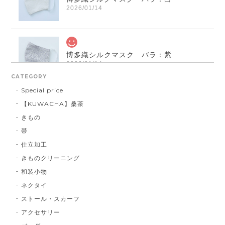
2026/01/14
博多織シルクマスク バラ：紫
2026/01/14
CATEGORY
Special price
【KUWACHA】桑茶
博多織シルクマスク 献上柄 ： 白 × 黒
きもの
白 × 黒
2026/01/14
帯
仕立加工
きものクリーニング
博多織シルクマスク 献上柄 ：黒 × 青
和装小物
BA：黒 × 青
2026/01/14
ネクタイ
ストール・スカーフ
アクセサリー
献上マスク 橙色