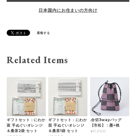
日本国内にお住まいの方向け
通報する
Related Items
ギフトセット：にわか
ギフトセット：にわか
.合切3wayバッグ
面 手ぬぐいオレンジ
面 手ぬぐいオレンジ
【市松】：墨×桃
＆桑茶2袋 セット
＆桑茶1袋 セット
¥11,000