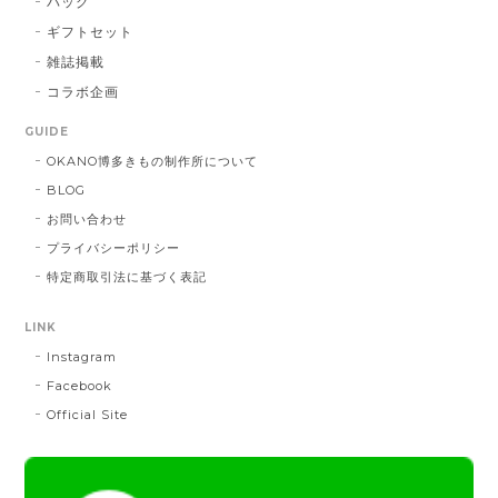
バッグ
DE：橙色
2026/01/14
ギフトセット
雑誌掲載
コラボ企画
献上マスク 橙色
GUIDE
DE：橙色
2025/05/26
OKANO博多きもの制作所について
BLOG
お問い合わせ
帯締 三分紐 遠州綾竹昼夜（21）：緑 × 橙
プライバシーポリシー
MD：緑 × 橙
特定商取引法に基づく表記
2024/11/30
LINK
Instagram
帯締 OKANO × 渡敬 オリジナル三分紐：桃
桃
Facebook
2024/07/20
Official Site
とても綺麗な色で使うのが楽しみです。