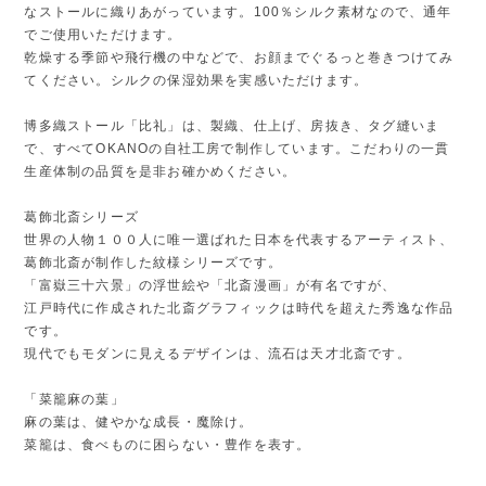
なストールに織りあがっています。100％シルク素材なので、通年
でご使用いただけます。
乾燥する季節や飛行機の中などで、お顔までぐるっと巻きつけてみ
てください。シルクの保湿効果を実感いただけます。
博多織ストール「比礼」は、製織、仕上げ、房抜き、タグ縫いま
で、すべてOKANOの自社工房で制作しています。こだわりの一貫
生産体制の品質を是非お確かめください。
葛飾北斎シリーズ
世界の人物１００人に唯一選ばれた日本を代表するアーティスト、
葛飾北斎が制作した紋様シリーズです。
「富嶽三十六景」の浮世絵や「北斎漫画」が有名ですが、
江戸時代に作成された北斎グラフィックは時代を超えた秀逸な作品
です。
現代でもモダンに見えるデザインは、流石は天才北斎です。
「菜籠麻の葉」
麻の葉は、健やかな成長・魔除け。
菜籠は、食べものに困らない・豊作を表す。