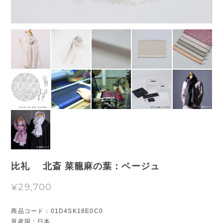
比礼 北斎 菜籠麻の葉：ベージュ
¥29,700
商品コード：01D4SK18E0C0
原産国：日本