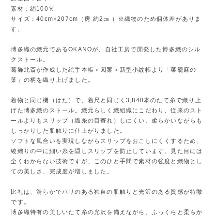
素材：絹100％
サイズ：40cm×207cm（房 約2㎝ ）※織物のため個体差がありま
す。
博多織の織元であるOKANOが、自社工房で開発した博多織のシル
クストール。
葛飾北斎が作成した絵手本帳＜図案＞新型小紋帳より「菜籠麻の
葉」の柄を織り上げました。
着物と同じ機（はた）で、着尺と同じく3,840本のたて糸で織り上
げた博多織のストール。織元らしく織組織にこだわり、従来のスト
ールよりもスリップ（織糸の目寄れ）しにくい、柔らかいながらも
しっかりした肌触りに仕上がりました。
ソフトな風合いを実現しながらスリップをおこしにくくするため、
綾織りの中に細い糸を隠しスリップを防止しています。見た目には
全くわからない技術ですが、このひと手間で素材の強度と織物とし
ての美しさ、完成度が増しました。
比礼は、滑らかでハリのある独自の肌触りと光沢のある質感が特徴
です。
博多織特有の美しいたて糸の光沢を備えながら、ふっくらと柔らか