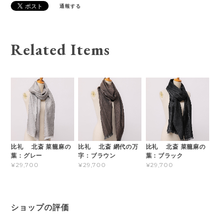
通報する
Related Items
比礼 北斎 菜籠麻の
比礼 北斎 網代の万
比礼 北斎 菜籠麻の
葉：グレー
字：ブラウン
葉：ブラック
¥29,700
¥29,700
¥29,700
ショップの評価