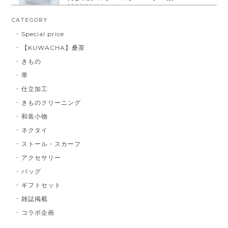
2026/01/14
CATEGORY
Special price
【KUWACHA】桑茶
博多織シルクマスク 献上柄 ： 白 × 黒
きもの
白 × 黒
2026/01/14
帯
仕立加工
きものクリーニング
博多織シルクマスク 献上柄 ：黒 × 青
和装小物
BA：黒 × 青
2026/01/14
ネクタイ
ストール・スカーフ
アクセサリー
献上マスク 橙色
バッグ
DE：橙色
2026/01/14
ギフトセット
雑誌掲載
コラボ企画
献上マスク 橙色