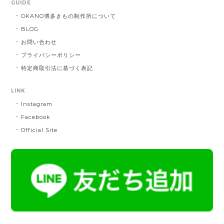
GUIDE
DE：橙色
2025/05/26
OKANO博多きもの制作所について
BLOG
お問い合わせ
帯締 三分紐 遠州綾竹昼夜（21）：緑 × 橙
プライバシーポリシー
MD：緑 × 橙
特定商取引法に基づく表記
2024/11/30
LINK
Instagram
帯締 OKANO × 渡敬 オリジナル三分紐：桃
桃
Facebook
2024/07/20
Official Site
とても綺麗な色で使うのが楽しみです。
帯締 二分紐：鼡
NN：鼡
2023/04/22
新しく買った帯留めが三分紐に合わなかったため、二