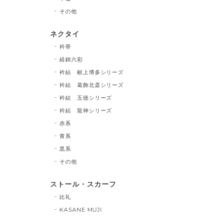
その他
ネクタイ
衿帯
経錦六彩
衿結 献上博多シリーズ
衿結 葛飾北斎シリーズ
衿結 五徳シリーズ
衿結 龍神シリーズ
赤系
青系
黒系
その他
ストール・スカーフ
比礼
KASANE MUJI