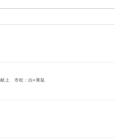
り献上 市松：白×薄鼠