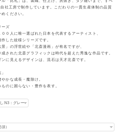
ール「比礼」は、製織、仕上げ、房抜き、タグ縫いまで、すべ
Oの自社工房で制作しています。こだわりの一貫生産体制の品質
かめください。
リーズ
１００人に唯一選ばれた日本を代表するアーティスト、
制作した紋様シリーズです。
六景」の浮世絵や「北斎漫画」が有名ですが、
作成された北斎グラフィックは時代を超えた秀逸な作品です。
ダンに見えるデザインは、流石は天才北斎です。
葉」
健やかな成長・魔除け。
べものに困らない・豊作を表す。