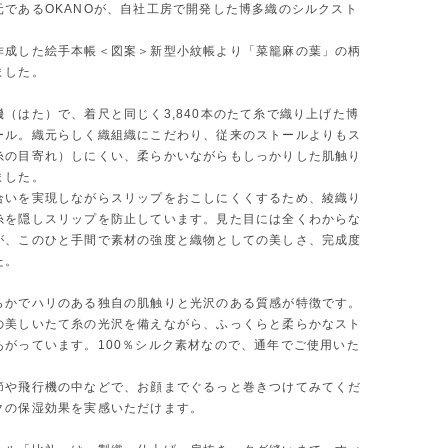
元であるOKANOが、自社工房で開発した博多織のシルクスト
作成した絵手本帳＜図案＞新型小紋帳より「菜籠麻の葉」の柄
ました。
機（はた）で、着尺と同じく3,840本のたて糸で織り上げた博
ール。織元らしく織組織にこだわり、従来のストールよりもス
糸の目寄れ）しにくい、柔らかいながらもしっかりした肌触り
ました。
合いを実現しながらスリップをおこしにくくするため、綾織り
糸を隠しスリップを防止しています。見た目には全くわからな
が、このひと手間で素材の強度と織物としての美しさ、完成度
た。
らかでハリのある独自の肌触りと光沢のある質感が特徴です。
の美しいたて糸の光沢を備えながら、ふっくらと柔らかなスト
あがっています。100％シルク素材なので、通年でご使用いた
節や飛行機の中などで、お顔までぐるっと巻きつけてみてくだ
クの保湿効果を実感いただけます。