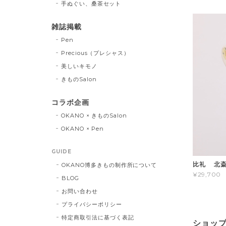
手ぬぐい、桑茶セット
雑誌掲載
Pen
Precious（プレシャス）
美しいキモノ
きものSalon
コラボ企画
OKANO × きものSalon
OKANO × Pen
GUIDE
比礼 北斎
OKANO博多きもの制作所について
¥29,700
BLOG
お問い合わせ
プライバシーポリシー
特定商取引法に基づく表記
ショッ