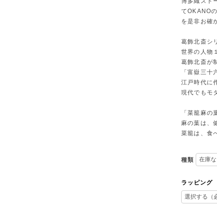
博多織スト
てOKAN
を是非お確
葛飾北斎シ
世界の人物
葛飾北斎が
「富嶽三十
江戸時代に
現代でもモ
「菜籠麻の
麻の葉は、
菜籠は、食
種類
ラッピング