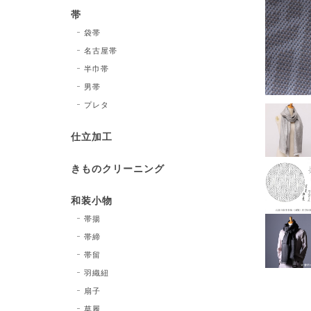
帯
袋帯
名古屋帯
半巾帯
男帯
プレタ
仕立加工
きものクリーニング
和装小物
帯揚
帯締
帯留
羽織紐
扇子
草履