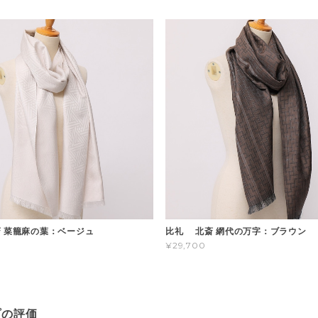
 菜籠麻の葉：ベージュ
比礼 北斎 網代の万字：ブラウン
¥29,700
プの評価