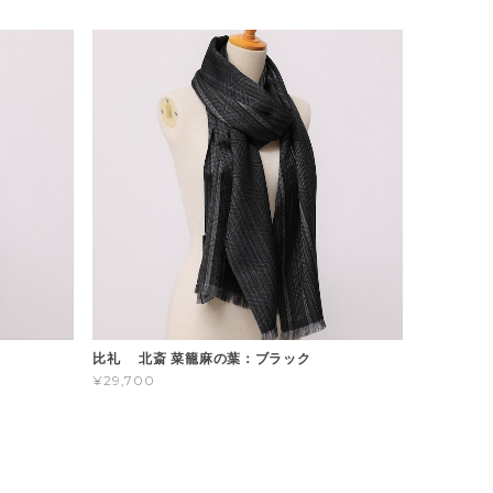
比礼 北斎 菜籠麻の葉：ブラック
¥29,700