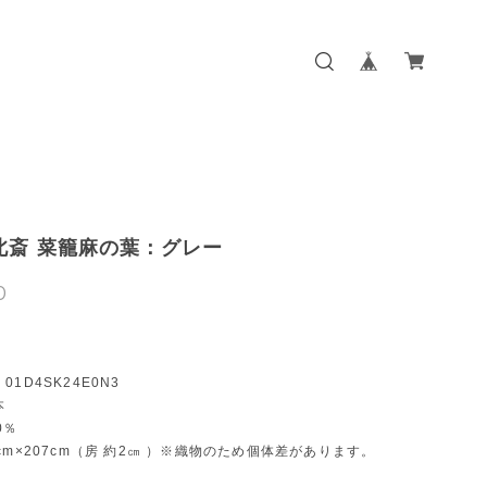
北斎 菜籠麻の葉：グレー
0
1D4SK24E0N3
本
00％
cm×207cm（房 約2㎝ ）※織物のため個体差があります。