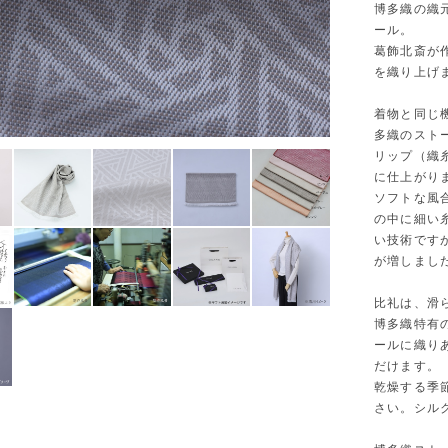
博多織の織
ール。
葛飾北斎が
を織り上げ
着物と同じ
多織のスト
リップ（織
に仕上がり
ソフトな風
の中に細い
い技術です
が増しまし
比礼は、滑
博多織特有
ールに織り
だけます。
乾燥する季
さい。シル