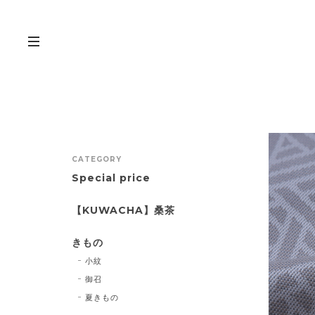
CATEGORY
Special price
【KUWACHA】桑茶
きもの
小紋
御召
夏きもの