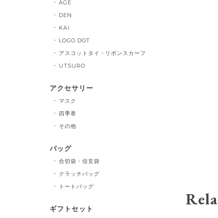
AGE
DEN
KAI
LOGO DOT
アスコットタイ・リボンスカーフ
UTSURO
アクセサリー
マスク
四季香
その他
バッグ
合切袋・信玄袋
クラッチバッグ
トートバッグ
Rela
ギフトセット