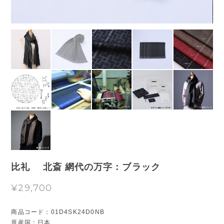
比礼 北斎 網代の万字：ブラック
¥29,700
商品コード：01D4SK24D0NB
原産国：日本