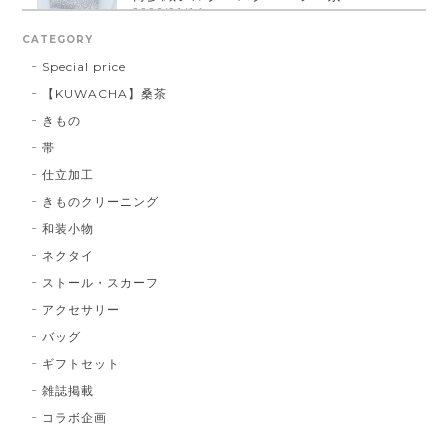
2026/01/14
CATEGORY
Special price
【KUWACHA】桑茶
博多織シルクマスク 献上柄 ： 白 × 黒
きもの
白 × 黒
2026/01/14
帯
仕立加工
きものクリーニング
博多織シルクマスク 献上柄 ：黒 × 青
和装小物
BA：黒 × 青
2026/01/14
ネクタイ
ストール・スカーフ
アクセサリー
献上マスク 橙色
バッグ
DE：橙色
2026/01/14
ギフトセット
雑誌掲載
コラボ企画
献上マスク 橙色