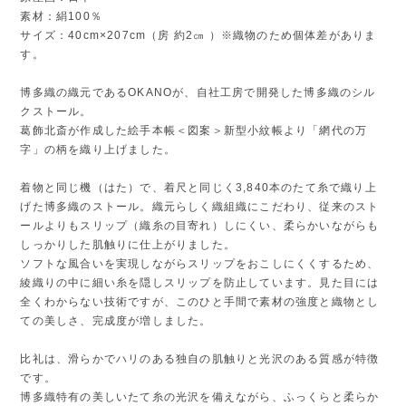
素材：絹100％
サイズ：40cm×207cm（房 約2㎝ ）※織物のため個体差がありま
す。
博多織の織元であるOKANOが、自社工房で開発した博多織のシル
クストール。
葛飾北斎が作成した絵手本帳＜図案＞新型小紋帳より「網代の万
字」の柄を織り上げました。
着物と同じ機（はた）で、着尺と同じく3,840本のたて糸で織り上
げた博多織のストール。織元らしく織組織にこだわり、従来のスト
ールよりもスリップ（織糸の目寄れ）しにくい、柔らかいながらも
しっかりした肌触りに仕上がりました。
ソフトな風合いを実現しながらスリップをおこしにくくするため、
綾織りの中に細い糸を隠しスリップを防止しています。見た目には
全くわからない技術ですが、このひと手間で素材の強度と織物とし
ての美しさ、完成度が増しました。
比礼は、滑らかでハリのある独自の肌触りと光沢のある質感が特徴
です。
博多織特有の美しいたて糸の光沢を備えながら、ふっくらと柔らか