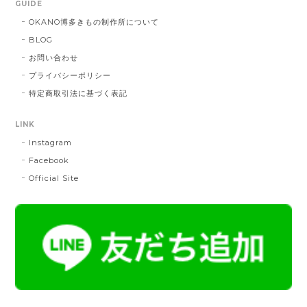
GUIDE
DE：橙色
2025/05/26
OKANO博多きもの制作所について
BLOG
お問い合わせ
帯締 三分紐 遠州綾竹昼夜（21）：緑 × 橙
プライバシーポリシー
MD：緑 × 橙
特定商取引法に基づく表記
2024/11/30
LINK
Instagram
帯締 OKANO × 渡敬 オリジナル三分紐：桃
桃
Facebook
2024/07/20
Official Site
とても綺麗な色で使うのが楽しみです。
帯締 二分紐：鼡
NN：鼡
2023/04/22
新しく買った帯留めが三分紐に合わなかったため、二