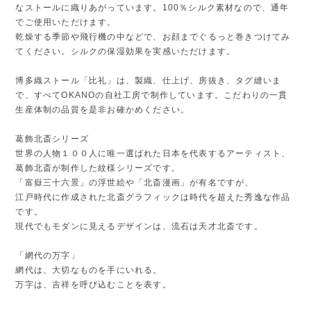
なストールに織りあがっています。100％シルク素材なので、通年
でご使用いただけます。
乾燥する季節や飛行機の中などで、お顔までぐるっと巻きつけてみ
てください。シルクの保湿効果を実感いただけます。
博多織ストール「比礼」は、製織、仕上げ、房抜き、タグ縫いま
で、すべてOKANOの自社工房で制作しています。こだわりの一貫
生産体制の品質を是非お確かめください。
葛飾北斎シリーズ
世界の人物１００人に唯一選ばれた日本を代表するアーティスト、
葛飾北斎が制作した紋様シリーズです。
「富嶽三十六景」の浮世絵や「北斎漫画」が有名ですが、
江戸時代に作成された北斎グラフィックは時代を超えた秀逸な作品
です。
現代でもモダンに見えるデザインは、流石は天才北斎です。
「網代の万字」
網代は、大切なものを手にいれる。
万字は、吉祥を呼び込むことを表す。