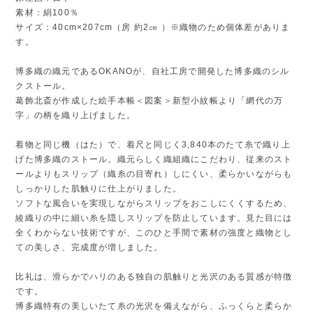
素材：絹100％
サイズ：40cm×207cm（房 約2㎝ ）※織物のため個体差がありま
す。
博多織の織元であるOKANOが、自社工房で開発した博多織のシル
クストール。
葛飾北斎が作成した絵手本帳＜図案＞新型小紋帳より「網代の万
字」の柄を織り上げました。
着物と同じ機（はた）で、着尺と同じく3,840本のたて糸で織り上
げた博多織のストール。織元らしく織組織にこだわり、従来のスト
ールよりもスリップ（織糸の目寄れ）しにくい、柔らかいながらも
しっかりした肌触りに仕上がりました。
ソフトな風合いを実現しながらスリップをおこしにくくするため、
綾織りの中に細い糸を隠しスリップを防止しています。見た目には
全くわからない技術ですが、このひと手間で素材の強度と織物とし
ての美しさ、完成度が増しました。
比礼は、滑らかでハリのある独自の肌触りと光沢のある質感が特徴
です。
博多織特有の美しいたて糸の光沢を備えながら、ふっくらと柔らか