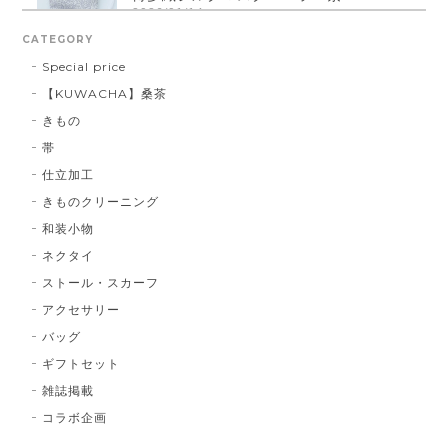
2026/01/14
CATEGORY
Special price
【KUWACHA】桑茶
博多織シルクマスク 献上柄 ： 白 × 黒
きもの
白 × 黒
2026/01/14
帯
仕立加工
きものクリーニング
博多織シルクマスク 献上柄 ：黒 × 青
和装小物
BA：黒 × 青
2026/01/14
ネクタイ
ストール・スカーフ
アクセサリー
献上マスク 橙色
バッグ
DE：橙色
2026/01/14
ギフトセット
雑誌掲載
コラボ企画
献上マスク 橙色