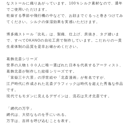
なストールに織りあがっています。100％シルク素材なので、通年
でご使用いただけます。
乾燥する季節や飛行機の中などで、お顔までぐるっと巻きつけてみ
てください。シルクの保湿効果を実感いただけます。
博多織ストール「比礼」は、製織、仕上げ、房抜き、タグ縫いま
で、すべてOKANOの自社工房で制作しています。こだわりの一貫
生産体制の品質を是非お確かめください。
葛飾北斎シリーズ
世界の人物１００人に唯一選ばれた日本を代表するアーティスト、
葛飾北斎が制作した紋様シリーズです。
「富嶽三十六景」の浮世絵や「北斎漫画」が有名ですが、
江戸時代に作成された北斎グラフィックは時代を超えた秀逸な作品
です。
現代でもモダンに見えるデザインは、流石は天才北斎です。
「網代の万字」
網代は、大切なものを手にいれる。
万字は、吉祥を呼び込むことを表す。