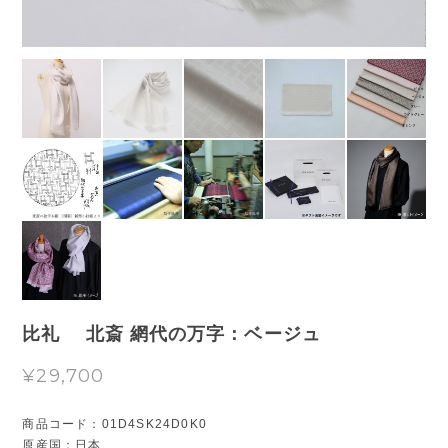
比礼 北斎 網代の万字：ベージュ
¥29,700
商品コード：01D4SK24D0K0
原産国：日本