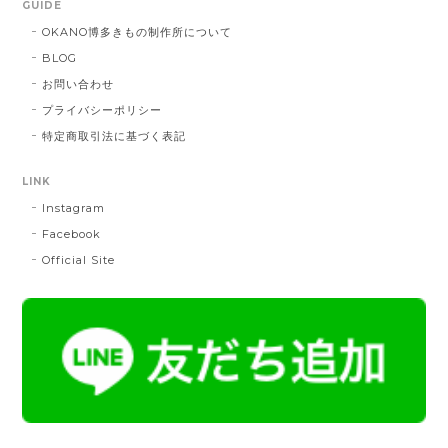
GUIDE
DE：橙色
2025/05/26
OKANO博多きもの制作所について
BLOG
お問い合わせ
帯締 三分紐 遠州綾竹昼夜（21）：緑 × 橙
プライバシーポリシー
MD：緑 × 橙
特定商取引法に基づく表記
2024/11/30
LINK
Instagram
帯締 OKANO × 渡敬 オリジナル三分紐：桃
桃
Facebook
2024/07/20
Official Site
とても綺麗な色で使うのが楽しみです。
帯締 二分紐：鼡
NN：鼡
2023/04/22
新しく買った帯留めが三分紐に合わなかったため、二