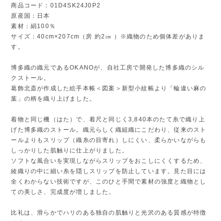
商品コード：01D4SK24J0P2
原産国：日本
素材：絹100％
サイズ：40cm×207cm（房 約2㎝ ）※織物のため個体差がありま
す。
博多織の織元であるOKANOが、自社工房で開発した博多織のシル
クストール。
葛飾北斎が作成した絵手本帳＜図案＞新型小紋帳より「輪違い麻の
葉」の柄を織り上げました。
着物と同じ機（はた）で、着尺と同じく3,840本のたて糸で織り上
げた博多織のストール。織元らしく織組織にこだわり、従来のスト
ールよりもスリップ（織糸の目寄れ）しにくい、柔らかいながらも
しっかりした肌触りに仕上がりました。
ソフトな風合いを実現しながらスリップをおこしにくくするため、
綾織りの中に細い糸を隠しスリップを防止しています。見た目には
全くわからない技術ですが、このひと手間で素材の強度と織物とし
ての美しさ、完成度が増しました。
比礼は、滑らかでハリのある独自の肌触りと光沢のある質感が特徴