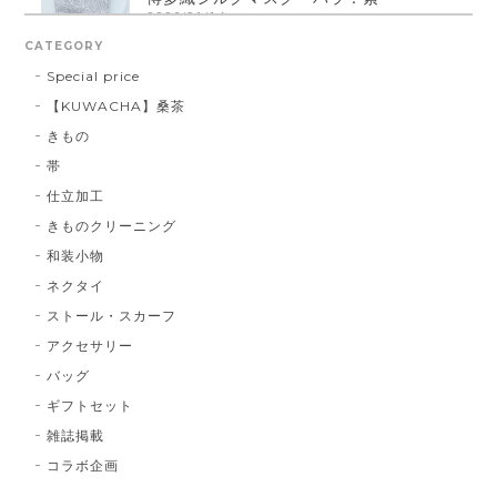
2026/01/14
CATEGORY
Special price
【KUWACHA】桑茶
博多織シルクマスク 献上柄 ： 白 × 黒
きもの
白 × 黒
2026/01/14
帯
仕立加工
きものクリーニング
博多織シルクマスク 献上柄 ：黒 × 青
和装小物
BA：黒 × 青
2026/01/14
ネクタイ
ストール・スカーフ
アクセサリー
献上マスク 橙色
バッグ
DE：橙色
2026/01/14
ギフトセット
雑誌掲載
コラボ企画
献上マスク 橙色