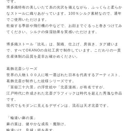
です。
博多織特有の美しいたて糸の光沢を備えながら、ふっくらと柔らか
なストールに織りあがっています。100％シルク素材なので、通年
でご使用いただけます。
乾燥する季節や飛行機の中などで、お顔までぐるっと巻きつけてみ
てください。シルクの保湿効果を実感いただけます。
博多織ストール「比礼」は、製織、仕上げ、房抜き、タグ縫いま
で、すべてOKANOの自社工房で制作しています。こだわりの一貫
生産体制の品質を是非お確かめください。
葛飾北斎シリーズ
世界の人物１００人に唯一選ばれた日本を代表するアーティスト、
葛飾北斎が制作した紋様シリーズです。
「富嶽三十六景」の浮世絵や「北斎漫画」が有名ですが、
江戸時代に作成された北斎グラフィックは時代を超えた秀逸な作品
です。
現代でもモダンに見えるデザインは、流石は天才北斎です。
「輪違い麻の葉」
麻の葉は、健やかな成長・魔除け。
輪違いは、良縁・絆を表す。