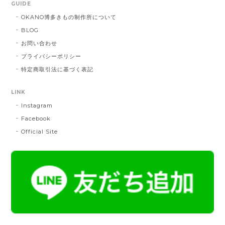
GUIDE
DE：橙色
2025/05/26
OKANO博多きもの制作所について
BLOG
お問い合わせ
帯締 三分紐 遠州綾竹昼夜（21）：緑 × 橙
プライバシーポリシー
MD：緑 × 橙
特定商取引法に基づく表記
2024/11/30
LINK
Instagram
帯締 OKANO × 渡敬 オリジナル三分紐：桃
桃
Facebook
2024/07/20
Official Site
とても綺麗な色で使うのが楽しみです。
帯締 二分紐：鼡
NN：鼡
2023/04/22
新しく買った帯留めが三分紐に合わなかったため、二