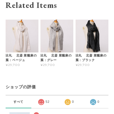
Related Items
比礼 北斎 菜籠麻の
比礼 北斎 菜籠麻の
比礼 北斎 菜籠麻の
葉：ベージュ
葉：グレー
葉：ブラック
¥29,700
¥29,700
¥29,700
ショップの評価
すべて
52
0
0