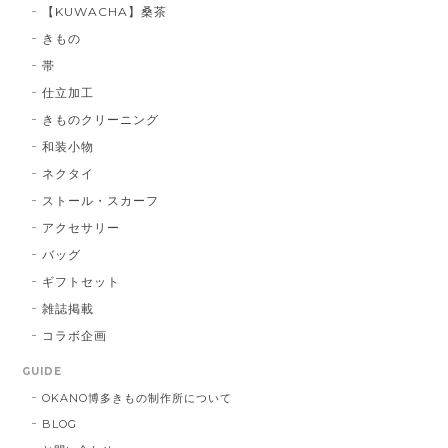
【KUWACHA】桑茶
博多織シルクマスク 献上柄 ： 白 × 黒
きもの
白 × 黒
2026/01/14
帯
仕立加工
きものクリーニング
博多織シルクマスク 献上柄 ：黒 × 青
和装小物
BA：黒 × 青
2026/01/14
ネクタイ
ストール・スカーフ
アクセサリー
献上マスク 橙色
バッグ
DE：橙色
2026/01/14
ギフトセット
雑誌掲載
コラボ企画
献上マスク 橙色
GUIDE
DE：橙色
2025/05/26
OKANO博多きもの制作所について
BLOG