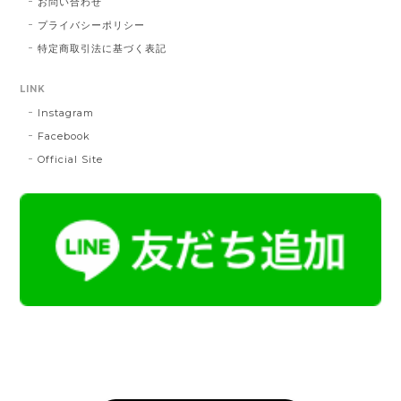
お問い合わせ
帯締 三分紐 遠州綾竹昼夜（21）：緑 × 橙
プライバシーポリシー
MD：緑 × 橙
特定商取引法に基づく表記
2024/11/30
LINK
Instagram
帯締 OKANO × 渡敬 オリジナル三分紐：桃
桃
Facebook
2024/07/20
Official Site
とても綺麗な色で使うのが楽しみです。
帯締 二分紐：鼡
NN：鼡
2023/04/22
新しく買った帯留めが三分紐に合わなかったため、二
分紐を探していました。 ほかのお店では見かけないお
色で、合わせやすそうだと思い、購入しました。 おお
むね写真で見たままの色合いでした。 迅速に送ってく
ださり、対応の早さにも感謝です。 素敵なお品をあり