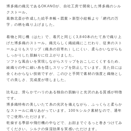
博多織の織元であるOKANOが、自社工房で開発した博多織のシル
クストール。
葛飾北斎が作成した絵手本帳＜図案＞新型小紋帳より「網代の万
字」の柄を織り上げました。
着物と同じ機（はた）で、着尺と同じく3,840本のたて糸で織り上
げた博多織のストール。織元らしく織組織にこだわり、従来のスト
ールよりもスリップ（織糸の目寄れ）しにくい、柔らかいながらも
しっかりした肌触りに仕上がりました。
ソフトな風合いを実現しながらスリップをおこしにくくするため、
綾織りの中に細い糸を隠しスリップを防止しています。見た目には
全くわからない技術ですが、このひと手間で素材の強度と織物とし
ての美しさ、完成度が増しました。
比礼は、滑らかでハリのある独自の肌触りと光沢のある質感が特徴
です。
博多織特有の美しいたて糸の光沢を備えながら、ふっくらと柔らか
なストールに織りあがっています。100％シルク素材なので、通年
でご使用いただけます。
乾燥する季節や飛行機の中などで、お顔までぐるっと巻きつけてみ
てください。シルクの保湿効果を実感いただけます。