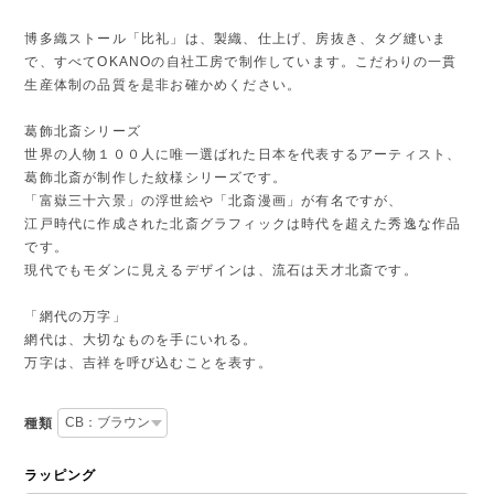
博多織ストール「比礼」は、製織、仕上げ、房抜き、タグ縫いま
で、すべてOKANOの自社工房で制作しています。こだわりの一貫
生産体制の品質を是非お確かめください。
葛飾北斎シリーズ
世界の人物１００人に唯一選ばれた日本を代表するアーティスト、
葛飾北斎が制作した紋様シリーズです。
「富嶽三十六景」の浮世絵や「北斎漫画」が有名ですが、
江戸時代に作成された北斎グラフィックは時代を超えた秀逸な作品
です。
現代でもモダンに見えるデザインは、流石は天才北斎です。
「網代の万字」
網代は、大切なものを手にいれる。
万字は、吉祥を呼び込むことを表す。
種類
ラッピング