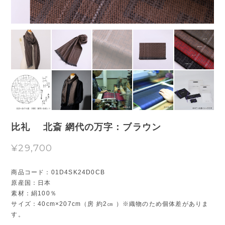
比礼 北斎 網代の万字：ブラウン
¥29,700
商品コード：01D4SK24D0CB
原産国：日本
素材：絹100％
サイズ：40cm×207cm（房 約2㎝ ）※織物のため個体差がありま
す。