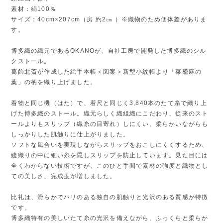
素材：絹100％
サイズ：40cm×207cm（房 約2㎝ ）※織物のため個体差がありま
す。
博多織の織元であるOKANOが、自社工房で開発した博多織のシル
クストール。
葛飾北斎が作成した絵手本帳＜図案＞新型小紋帳より「菜籠麻の
葉」の柄を織り上げました。
着物と同じ機（はた）で、着尺と同じく3,840本のたて糸で織り上
げた博多織のストール。織元らしく織組織にこだわり、従来のスト
ールよりもスリップ（織糸の目寄れ）しにくい、柔らかいながらも
しっかりした肌触りに仕上がりました。
ソフトな風合いを実現しながらスリップをおこしにくくするため、
綾織りの中に細い糸を隠しスリップを防止しています。見た目には
全くわからない技術ですが、このひと手間で素材の強度と織物とし
ての美しさ、完成度が増しました。
比礼は、滑らかでハリのある独自の肌触りと光沢のある質感が特徴
です。
博多織特有の美しいたて糸の光沢を備えながら、ふっくらと柔らか