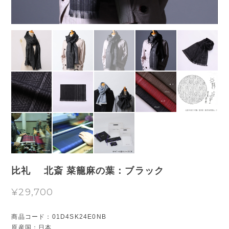
比礼 北斎 菜籠麻の葉：ブラック
¥29,700
商品コード：01D4SK24E0NB
原産国：日本