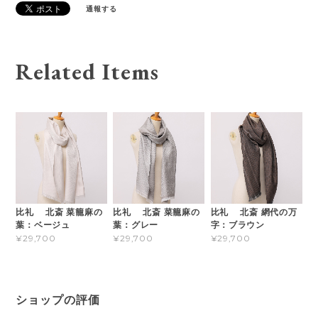
通報する
Related Items
比礼 北斎 菜籠麻の
比礼 北斎 菜籠麻の
比礼 北斎 網代の万
葉：ベージュ
葉：グレー
字：ブラウン
¥29,700
¥29,700
¥29,700
ショップの評価