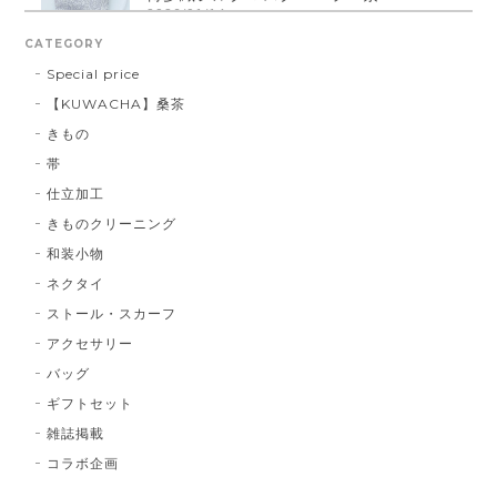
2026/01/14
CATEGORY
Special price
【KUWACHA】桑茶
博多織シルクマスク 献上柄 ： 白 × 黒
きもの
白 × 黒
2026/01/14
帯
仕立加工
きものクリーニング
博多織シルクマスク 献上柄 ：黒 × 青
和装小物
BA：黒 × 青
2026/01/14
ネクタイ
ストール・スカーフ
アクセサリー
献上マスク 橙色
バッグ
DE：橙色
2026/01/14
ギフトセット
雑誌掲載
コラボ企画
献上マスク 橙色