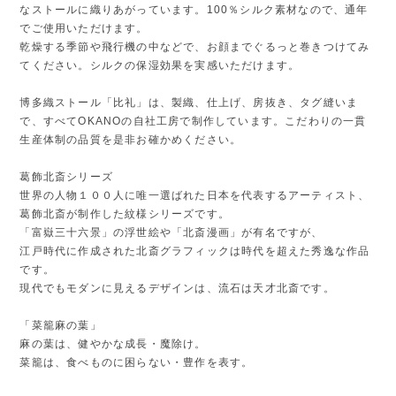
なストールに織りあがっています。100％シルク素材なので、通年
でご使用いただけます。
乾燥する季節や飛行機の中などで、お顔までぐるっと巻きつけてみ
てください。シルクの保湿効果を実感いただけます。
博多織ストール「比礼」は、製織、仕上げ、房抜き、タグ縫いま
で、すべてOKANOの自社工房で制作しています。こだわりの一貫
生産体制の品質を是非お確かめください。
葛飾北斎シリーズ
世界の人物１００人に唯一選ばれた日本を代表するアーティスト、
葛飾北斎が制作した紋様シリーズです。
「富嶽三十六景」の浮世絵や「北斎漫画」が有名ですが、
江戸時代に作成された北斎グラフィックは時代を超えた秀逸な作品
です。
現代でもモダンに見えるデザインは、流石は天才北斎です。
「菜籠麻の葉」
麻の葉は、健やかな成長・魔除け。
菜籠は、食べものに困らない・豊作を表す。