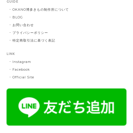
GUIDE
DE：橙色
2025/05/26
OKANO博多きもの制作所について
BLOG
お問い合わせ
帯締 三分紐 遠州綾竹昼夜（21）：緑 × 橙
プライバシーポリシー
MD：緑 × 橙
特定商取引法に基づく表記
2024/11/30
LINK
Instagram
帯締 OKANO × 渡敬 オリジナル三分紐：桃
桃
Facebook
2024/07/20
Official Site
とても綺麗な色で使うのが楽しみです。
帯締 二分紐：鼡
NN：鼡
2023/04/22
新しく買った帯留めが三分紐に合わなかったため、二