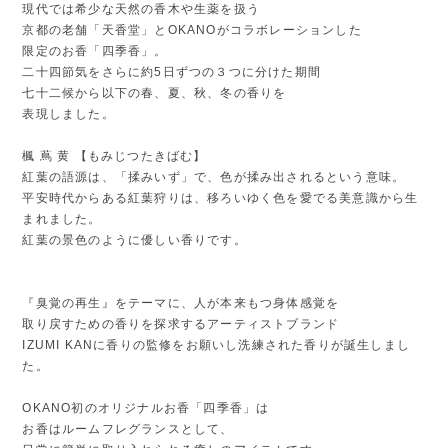
現代では希少な天然の香木や生薬を扱う
京都の老舗「天香堂」とOKANOがコラボレーションした
限定のお香「四季香」。
二十四節気をさらに約5日ずつの３つに分けた期間
七十二候から以下の春、夏、秋、冬の香りを
表現しました。
楓 蔦 黄 【もみじつたきばむ】
紅葉の語源は、「揉みいず」で、色が揉み出されるという意味。
平安時代からある紅葉狩りは、移ろいゆく色を愛でる美意識から生
まれました。
紅葉の景色のように優しい香りです。
『臭覚の再生』をテーマに、人が本来もつ身体感覚を
取り戻すための香りを探求するアーティストブランド
IZUMI KANに香りの監修をお願いし洗練された香りが誕生しまし
た。
OKANO初のオリジナルお香「四季香」は
お香はルームフレグランスとして、