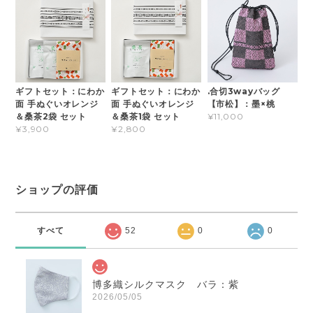
ギフトセット：にわか
ギフトセット：にわか
.合切3wayバッグ
面 手ぬぐいオレンジ
面 手ぬぐいオレンジ
【市松】：墨×桃
＆桑茶2袋 セット
＆桑茶1袋 セット
¥11,000
¥3,900
¥2,800
ショップの評価
すべて
52
0
0
博多織シルクマスク バラ：紫
2026/05/05