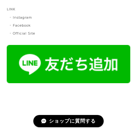
LINK
Instagram
帯締 OKANO × 渡敬 オリジナル三分紐：桃
桃
Facebook
2024/07/20
Official Site
とても綺麗な色で使うのが楽しみです。
帯締 二分紐：鼡
NN：鼡
2023/04/22
新しく買った帯留めが三分紐に合わなかったため、二
分紐を探していました。 ほかのお店では見かけないお
色で、合わせやすそうだと思い、購入しました。 おお
むね写真で見たままの色合いでした。 迅速に送ってく
ださり、対応の早さにも感謝です。 素敵なお品をあり
がとうございました。
ショップに質問する