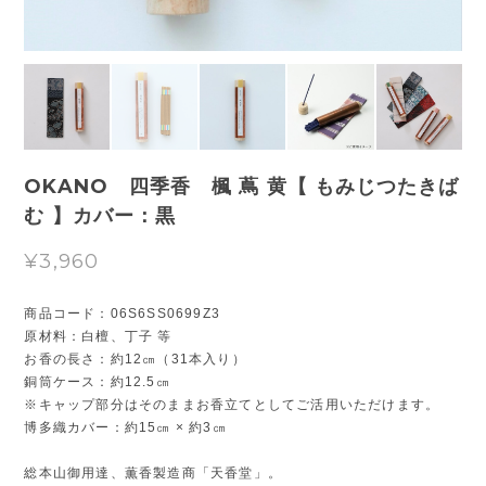
OKANO 四季香 楓 蔦 黄【 もみじつたきば
む 】カバー：黒
¥3,960
商品コード：06S6SS0699Z3
原材料：白檀、丁子 等
お香の長さ：約12㎝（31本入り）
銅筒ケース：約12.5㎝
※キャップ部分はそのままお香立てとしてご活用いただけます。
博多織カバー：約15㎝ × 約3㎝
総本山御用達、薫香製造商「天香堂」。