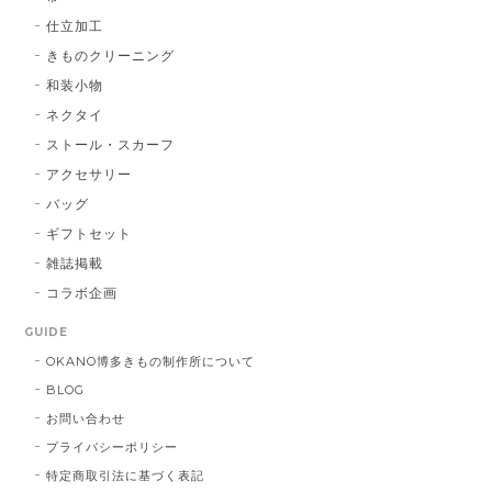
仕立加工
きものクリーニング
博多織シルクマスク 献上柄 ：黒 × 青
和装小物
BA：黒 × 青
2026/01/14
ネクタイ
ストール・スカーフ
アクセサリー
献上マスク 橙色
バッグ
DE：橙色
2026/01/14
ギフトセット
雑誌掲載
コラボ企画
献上マスク 橙色
GUIDE
DE：橙色
2025/05/26
OKANO博多きもの制作所について
BLOG
お問い合わせ
帯締 三分紐 遠州綾竹昼夜（21）：緑 × 橙
プライバシーポリシー
MD：緑 × 橙
特定商取引法に基づく表記
2024/11/30