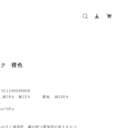
スク 橙色
111X00499DE
 綿78％ 麻22％ 裏地 綿100％
㎝×18㎝
らかさと保温性、麻の持つ通気性の良さをもつ