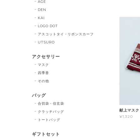
AGE
DEN
KAI
LOGO DOT
アスコットタイ・リボンスカーフ
UTSURO
アクセサリー
マスク
四季香
その他
バッグ
合切袋・信玄袋
献上マスク
クラッチバッグ
¥1,320
トートバッグ
ギフトセット