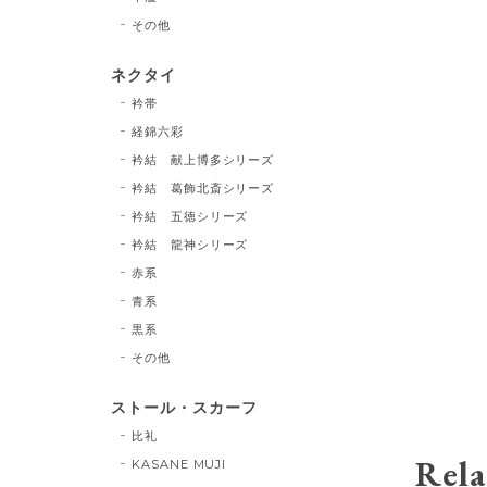
その他
ネクタイ
衿帯
経錦六彩
衿結 献上博多シリーズ
衿結 葛飾北斎シリーズ
衿結 五徳シリーズ
衿結 龍神シリーズ
赤系
青系
黒系
その他
ストール・スカーフ
比礼
Rela
KASANE MUJI