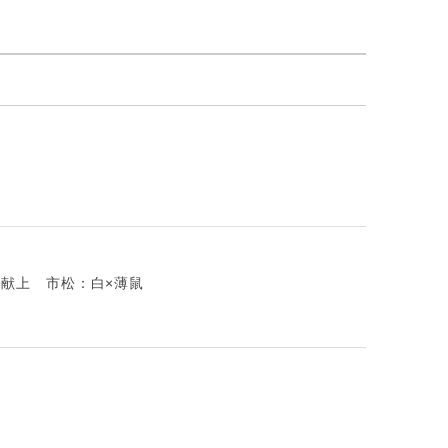
り献上 市松：白×薄鼠