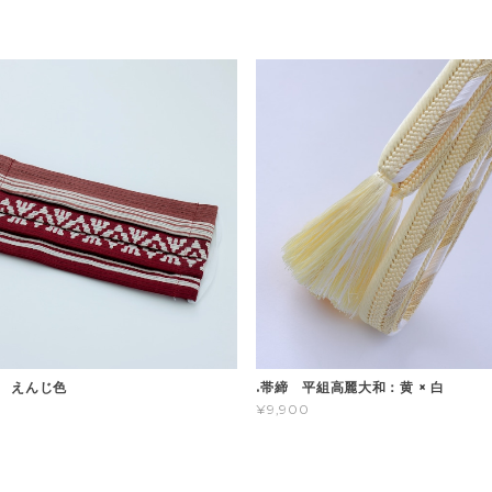
 えんじ色
.帯締 平組高麗大和：黄 × 白
¥9,900