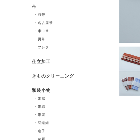
帯
袋帯
名古屋帯
半巾帯
男帯
プレタ
仕立加工
きものクリーニング
和装小物
帯揚
帯締
帯留
羽織紐
扇子
草履