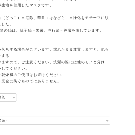
麻生地を使用したマスクです。
鈷（どっこ）＝厄除、華皿（はなざら）＝浄化をモチーフに紋
ました。
種類の縞は、親子縞＝繁栄、孝行縞＝尊厳を表しています。
色落ちする場合がございます。濡れたまま放置しますと、他も
をする
いますので、ご注意ください。洗濯の際には他のモノと分け
をしてください。
や乾燥機のご使用はお避けください。
を完全に防ぐものではありません。