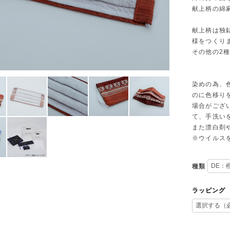
献上柄の綿
献上柄は独
様をつくり
その他の2
染めの為、
のに色移り
場合がござ
て、手洗い
また漂白剤
※ウイルス
種類
ラッピング