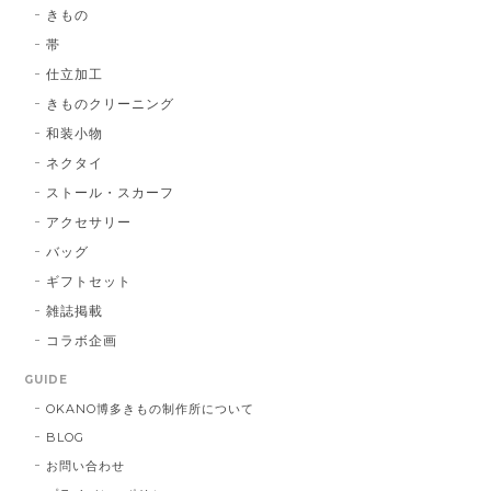
博多織シルクマスク 献上柄 ： 白 × 黒
きもの
白 × 黒
2026/01/14
帯
仕立加工
きものクリーニング
博多織シルクマスク 献上柄 ：黒 × 青
和装小物
BA：黒 × 青
2026/01/14
ネクタイ
ストール・スカーフ
アクセサリー
献上マスク 橙色
バッグ
DE：橙色
2026/01/14
ギフトセット
雑誌掲載
コラボ企画
献上マスク 橙色
GUIDE
DE：橙色
2025/05/26
OKANO博多きもの制作所について
BLOG
お問い合わせ
帯締 三分紐 遠州綾竹昼夜（21）：緑 × 橙