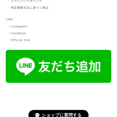
プライバシーポリシー
MD：緑 × 橙
特定商取引法に基づく表記
2024/11/30
LINK
Instagram
帯締 OKANO × 渡敬 オリジナル三分紐：桃
桃
Facebook
2024/07/20
Official Site
とても綺麗な色で使うのが楽しみです。
帯締 二分紐：鼡
NN：鼡
2023/04/22
新しく買った帯留めが三分紐に合わなかったため、二
分紐を探していました。 ほかのお店では見かけないお
色で、合わせやすそうだと思い、購入しました。 おお
むね写真で見たままの色合いでした。 迅速に送ってく
ださり、対応の早さにも感謝です。 素敵なお品をあり
がとうございました。
ショップに質問する