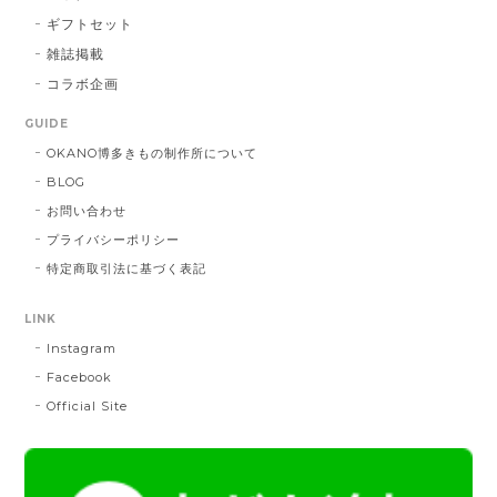
DE：橙色
2026/01/14
ギフトセット
雑誌掲載
コラボ企画
献上マスク 橙色
GUIDE
DE：橙色
2025/05/26
OKANO博多きもの制作所について
BLOG
お問い合わせ
帯締 三分紐 遠州綾竹昼夜（21）：緑 × 橙
プライバシーポリシー
MD：緑 × 橙
特定商取引法に基づく表記
2024/11/30
LINK
Instagram
帯締 OKANO × 渡敬 オリジナル三分紐：桃
桃
Facebook
2024/07/20
Official Site
とても綺麗な色で使うのが楽しみです。