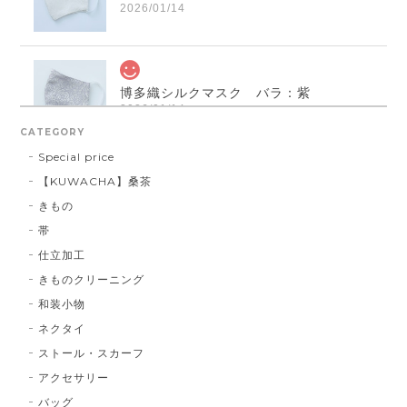
2026/01/14
博多織シルクマスク バラ：紫
2026/01/14
CATEGORY
Special price
【KUWACHA】桑茶
博多織シルクマスク 献上柄 ： 白 × 黒
きもの
白 × 黒
2026/01/14
帯
仕立加工
きものクリーニング
博多織シルクマスク 献上柄 ：黒 × 青
和装小物
BA：黒 × 青
2026/01/14
ネクタイ
ストール・スカーフ
アクセサリー
献上マスク 橙色
バッグ