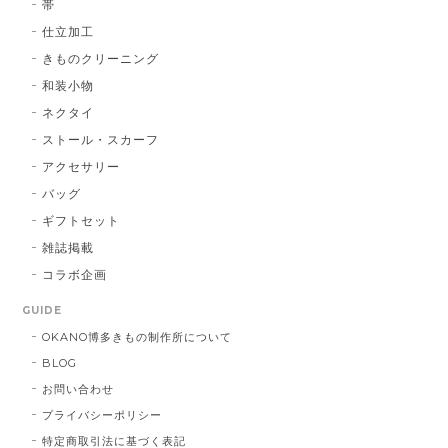
帯
仕立加工
きものクリーニング
博多織シルクマスク 献上柄 ：黒 × 青
和装小物
BA：黒 × 青
2026/01/14
ネクタイ
ストール・スカーフ
アクセサリー
献上マスク 橙色
バッグ
DE：橙色
2026/01/14
ギフトセット
雑誌掲載
コラボ企画
献上マスク 橙色
GUIDE
DE：橙色
2025/05/26
OKANO博多きもの制作所について
BLOG
お問い合わせ
帯締 三分紐 遠州綾竹昼夜（21）：緑 × 橙
プライバシーポリシー
MD：緑 × 橙
特定商取引法に基づく表記
2024/11/30