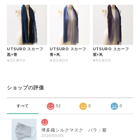
UTSURO スカーフ
UTSURO スカーフ
UTSURO スカーフ
黒×青
青×鼡
紫×鼡
¥30,800
¥30,800
¥30,800
ショップの評価
すべて
52
0
0
博多織シルクマスク バラ：紫
2026/05/05