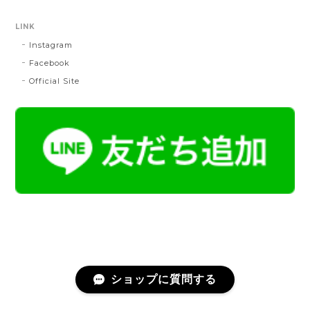
LINK
Instagram
帯締 OKANO × 渡敬 オリジナル三分紐：桃
桃
Facebook
2024/07/20
Official Site
とても綺麗な色で使うのが楽しみです。
帯締 二分紐：鼡
NN：鼡
2023/04/22
新しく買った帯留めが三分紐に合わなかったため、二
分紐を探していました。 ほかのお店では見かけないお
色で、合わせやすそうだと思い、購入しました。 おお
むね写真で見たままの色合いでした。 迅速に送ってく
ださり、対応の早さにも感謝です。 素敵なお品をあり
がとうございました。
ショップに質問する