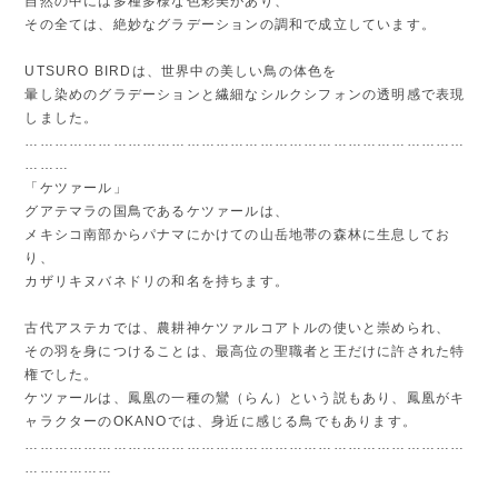
自然の中には多種多様な色彩美があり、
その全ては、絶妙なグラデーションの調和で成立しています。
UTSURO BIRDは、世界中の美しい鳥の体色を
暈し染めのグラデーションと繊細なシルクシフォンの透明感で表現
しました。
………………………………………………………………………………
………
「ケツァール」
グアテマラの国鳥であるケツァールは、
メキシコ南部からパナマにかけての山岳地帯の森林に生息してお
り、
カザリキヌバネドリの和名を持ちます。
古代アステカでは、農耕神ケツァルコアトルの使いと崇められ、
その羽を身につけることは、最高位の聖職者と王だけに許された特
権でした。
ケツァールは、鳳凰の一種の鸞（らん）という説もあり、鳳凰がキ
ャラクターのOKANOでは、身近に感じる鳥でもあります。
………………………………………………………………………………
………………