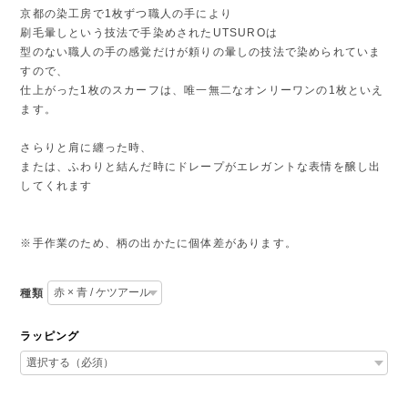
京都の染工房で1枚ずつ職人の手により
刷毛暈しという技法で手染めされたUTSUROは
型のない職人の手の感覚だけが頼りの暈しの技法で染められていま
すので、
仕上がった1枚のスカーフは、唯一無二なオンリーワンの1枚といえ
ます。
さらりと肩に纏った時、
または、ふわりと結んだ時にドレープがエレガントな表情を醸し出
してくれます
※手作業のため、柄の出かたに個体差があります。
種類
ラッピング