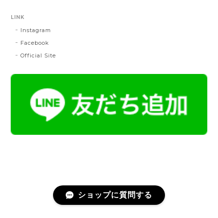
LINK
Instagram
帯締 OKANO × 渡敬 オリジナル三分紐：桃
桃
Facebook
2024/07/20
Official Site
とても綺麗な色で使うのが楽しみです。
帯締 二分紐：鼡
NN：鼡
2023/04/22
新しく買った帯留めが三分紐に合わなかったため、二
分紐を探していました。 ほかのお店では見かけないお
色で、合わせやすそうだと思い、購入しました。 おお
むね写真で見たままの色合いでした。 迅速に送ってく
ださり、対応の早さにも感謝です。 素敵なお品をあり
がとうございました。
ショップに質問する