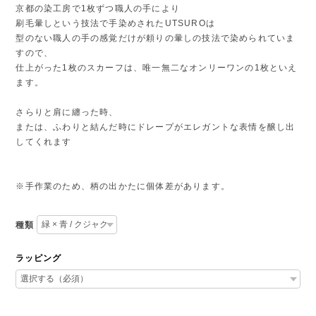
京都の染工房で1枚ずつ職人の手により
刷毛暈しという技法で手染めされたUTSUROは
型のない職人の手の感覚だけが頼りの暈しの技法で染められていま
すので、
仕上がった1枚のスカーフは、唯一無二なオンリーワンの1枚といえ
ます。
さらりと肩に纏った時、
または、ふわりと結んだ時にドレープがエレガントな表情を醸し出
してくれます
※手作業のため、柄の出かたに個体差があります。
種類
ラッピング