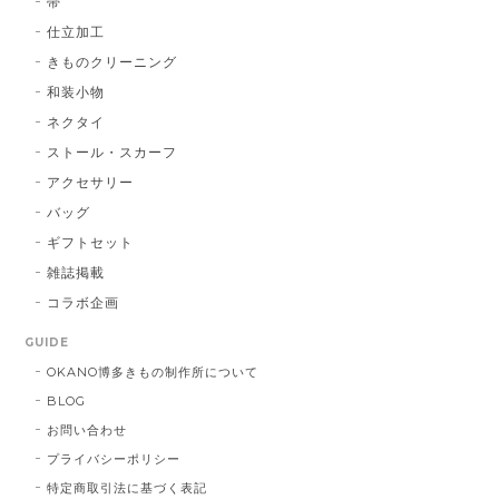
帯
仕立加工
きものクリーニング
博多織シルクマスク 献上柄 ：黒 × 青
和装小物
BA：黒 × 青
2026/01/14
ネクタイ
ストール・スカーフ
アクセサリー
献上マスク 橙色
バッグ
DE：橙色
2026/01/14
ギフトセット
雑誌掲載
コラボ企画
献上マスク 橙色
GUIDE
DE：橙色
2025/05/26
OKANO博多きもの制作所について
BLOG
お問い合わせ
帯締 三分紐 遠州綾竹昼夜（21）：緑 × 橙
プライバシーポリシー
MD：緑 × 橙
特定商取引法に基づく表記
2024/11/30