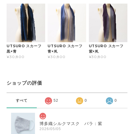
UTSURO スカーフ
UTSURO スカーフ
UTSURO スカーフ
黒×青
青×鼡
紫×鼡
¥30,800
¥30,800
¥30,800
ショップの評価
すべて
52
0
0
博多織シルクマスク バラ：紫
2026/05/05