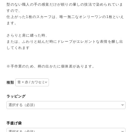
京都の染工房で1枚ずつ職人の手により
刷毛暈しという技法で手染めされたUTSUROは
型のない職人の手の感覚だけが頼りの暈しの技法で染められていま
すので、
仕上がった1枚のスカーフは、唯一無二なオンリーワンの1枚といえ
ます。
さらりと肩に纏った時、
または、ふわりと結んだ時にドレープがエレガントな表情を醸し出
してくれます
※手作業のため、柄の出かたに個体差があります。
種類
ラッピング