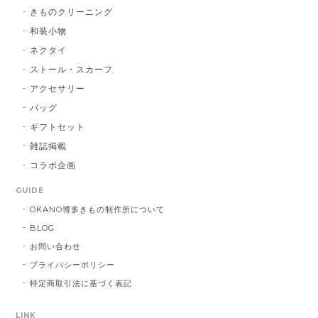
きもの
白 × 黒
2026/01/14
帯
仕立加工
きものクリーニング
博多織シルクマスク 献上柄 ：黒 × 青
和装小物
BA：黒 × 青
2026/01/14
ネクタイ
ストール・スカーフ
アクセサリー
献上マスク 橙色
バッグ
DE：橙色
2026/01/14
ギフトセット
雑誌掲載
コラボ企画
献上マスク 橙色
GUIDE
DE：橙色
2025/05/26
OKANO博多きもの制作所について
BLOG
お問い合わせ
帯締 三分紐 遠州綾竹昼夜（21）：緑 × 橙
プライバシーポリシー