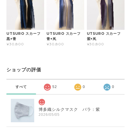
UTSURO スカーフ
UTSURO スカーフ
UTSURO スカーフ
黒×青
青×鼡
紫×鼡
¥30,800
¥30,800
¥30,800
ショップの評価
すべて
52
0
0
博多織シルクマスク バラ：紫