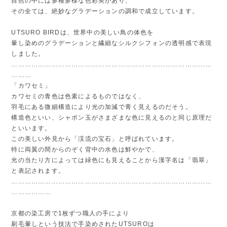
変わりゆく時の移ろいの瞬間を捉えたグラデーションが美しい
UTSUROシリーズ。
自然の中には多種多様な色彩美があり、
その全ては、絶妙なグラデーションの調和で成立しています。
UTSURO BIRDは、世界中の美しい鳥の体色を
暈し染めのグラデーションと繊細なシルクシフォンの透明感で表現
しました。
………………………………………………………………………………
………
「カワセミ」
カワセミの青色は色素によるものではなく、
羽毛にある微細構造により光の加減で青く見えるのだそう。
構造色といい、シャボン玉がさまざまな色に見えるのと同じ原理だ
といいます。
この美しい外見から「渓流の宝石」と呼ばれています。
特に両翼の間からのぞく背中の水色は鮮やかで、
光の当たり方によっては緑色にも見えることから漢字名は「翡翠」
と表記されます。
………………………………………………………………………………
………………