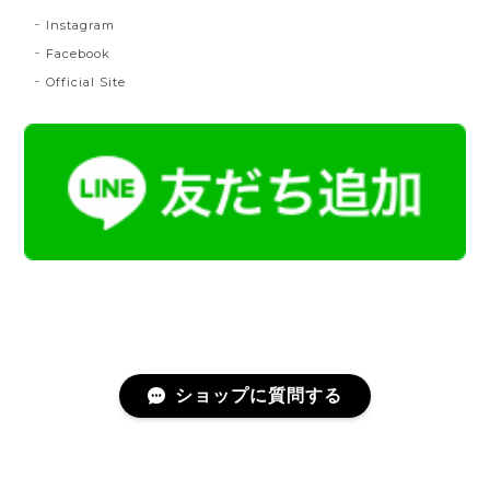
MD：緑 × 橙
特定商取引法に基づく表記
2024/11/30
LINK
Instagram
帯締 OKANO × 渡敬 オリジナル三分紐：桃
桃
Facebook
2024/07/20
Official Site
とても綺麗な色で使うのが楽しみです。
帯締 二分紐：鼡
NN：鼡
2023/04/22
新しく買った帯留めが三分紐に合わなかったため、二
分紐を探していました。 ほかのお店では見かけないお
ショップに質問する
色で、合わせやすそうだと思い、購入しました。 おお
むね写真で見たままの色合いでした。 迅速に送ってく
ださり、対応の早さにも感謝です。 素敵なお品をあり
がとうございました。
プライバシーポリシー
特定商取引法に基づく表記