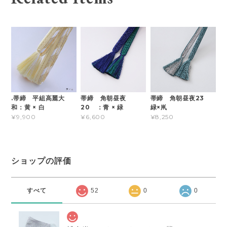
.帯締 平組高麗大
帯締 角朝昼夜
帯締 角朝昼夜23
和：黄 × 白
20 ：青 × 緑
緑×鼡
¥9,900
¥6,600
¥8,250
ショップの評価
すべて
52
0
0