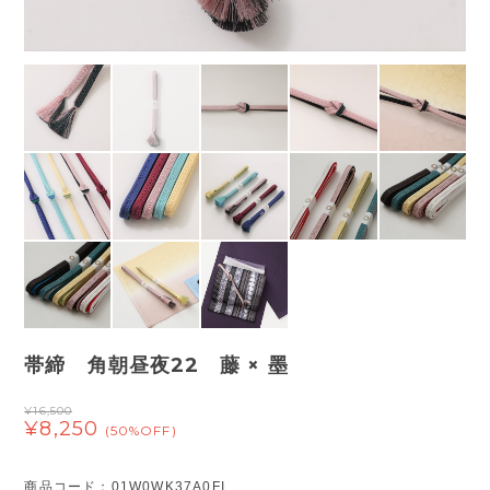
帯締 角朝昼夜22 藤 × 墨
¥16,500
¥8,250
(50%OFF)
商品コード：01W0WK37A0FI