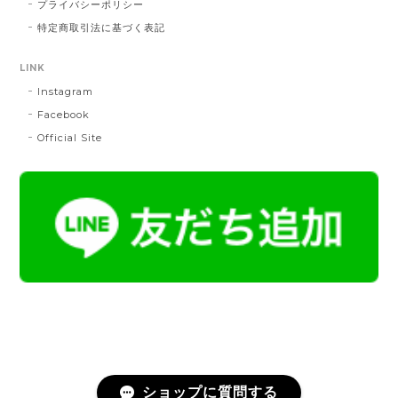
プライバシーポリシー
MD：緑 × 橙
特定商取引法に基づく表記
2024/11/30
LINK
Instagram
帯締 OKANO × 渡敬 オリジナル三分紐：桃
桃
Facebook
2024/07/20
Official Site
とても綺麗な色で使うのが楽しみです。
帯締 二分紐：鼡
NN：鼡
2023/04/22
新しく買った帯留めが三分紐に合わなかったため、二
分紐を探していました。 ほかのお店では見かけないお
色で、合わせやすそうだと思い、購入しました。 おお
むね写真で見たままの色合いでした。 迅速に送ってく
ださり、対応の早さにも感謝です。 素敵なお品をあり
がとうございました。
ショップに質問する