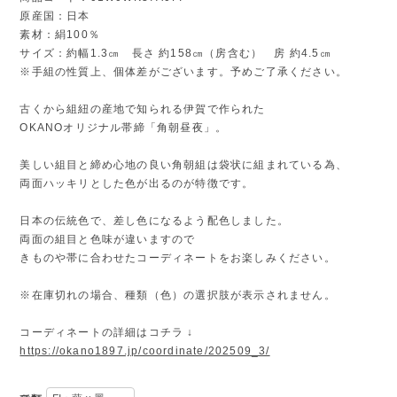
原産国：日本
素材：絹100％
サイズ：約幅1.3㎝ 長さ 約158㎝（房含む） 房 約4.5㎝
※手組の性質上、個体差がございます。予めご了承ください。
古くから組紐の産地で知られる伊賀で作られた
OKANOオリジナル帯締「角朝昼夜」。
美しい組目と締め心地の良い角朝組は袋状に組まれている為、
両面ハッキリとした色が出るのが特徴です。
日本の伝統色で、差し色になるよう配色しました。
両面の組目と色味が違いますので
きものや帯に合わせたコーディネートをお楽しみください。
※在庫切れの場合、種類（色）の選択肢が表示されません。
コーディネートの詳細はコチラ ↓
https://okano1897.jp/coordinate/202509_3/