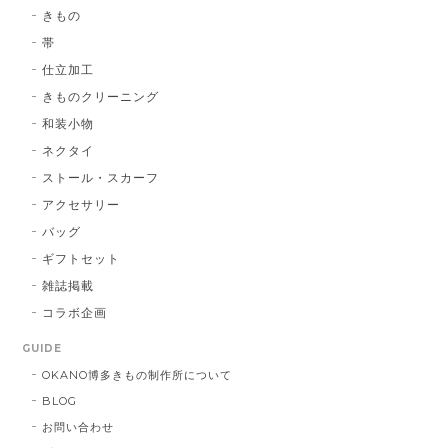
博多織シルクマスク 献上柄 ： 白 × 黒
きもの
白 × 黒
2026/01/14
帯
仕立加工
きものクリーニング
博多織シルクマスク 献上柄 ：黒 × 青
和装小物
BA：黒 × 青
2026/01/14
ネクタイ
ストール・スカーフ
アクセサリー
献上マスク 橙色
バッグ
DE：橙色
2026/01/14
ギフトセット
雑誌掲載
コラボ企画
献上マスク 橙色
GUIDE
DE：橙色
2025/05/26
OKANO博多きもの制作所について
BLOG
お問い合わせ
帯締 三分紐 遠州綾竹昼夜（21）：緑 × 橙