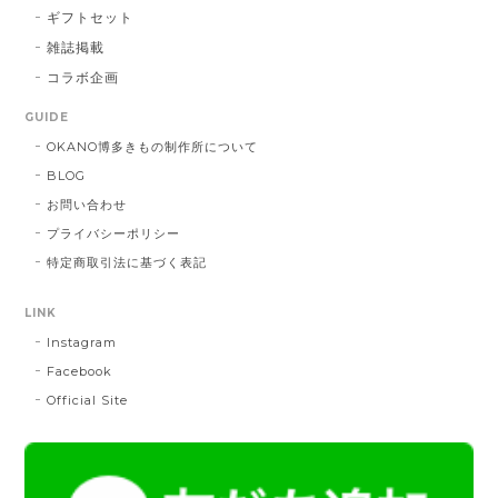
2026/01/14
ギフトセット
雑誌掲載
コラボ企画
献上マスク 橙色
GUIDE
DE：橙色
2025/05/26
OKANO博多きもの制作所について
BLOG
お問い合わせ
帯締 三分紐 遠州綾竹昼夜（21）：緑 × 橙
プライバシーポリシー
MD：緑 × 橙
特定商取引法に基づく表記
2024/11/30
LINK
Instagram
帯締 OKANO × 渡敬 オリジナル三分紐：桃
桃
Facebook
2024/07/20
Official Site
とても綺麗な色で使うのが楽しみです。