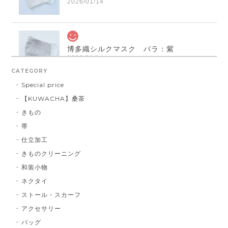
2026/01/14
博多織シルクマスク バラ：紫
2026/01/14
CATEGORY
Special price
【KUWACHA】桑茶
博多織シルクマスク 献上柄 ： 白 × 黒
きもの
白 × 黒
2026/01/14
帯
仕立加工
きものクリーニング
博多織シルクマスク 献上柄 ：黒 × 青
和装小物
BA：黒 × 青
2026/01/14
ネクタイ
ストール・スカーフ
アクセサリー
献上マスク 橙色
バッグ
DE：橙色