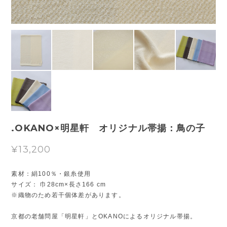
.OKANO×明星軒 オリジナル帯揚：鳥の子
¥13,200
素材：絹100％・銀糸使用
サイズ： 巾28cm×長さ166 cm
※織物のため若干個体差があります。
京都の老舗問屋「明星軒」とOKANOによるオリジナル帯揚。