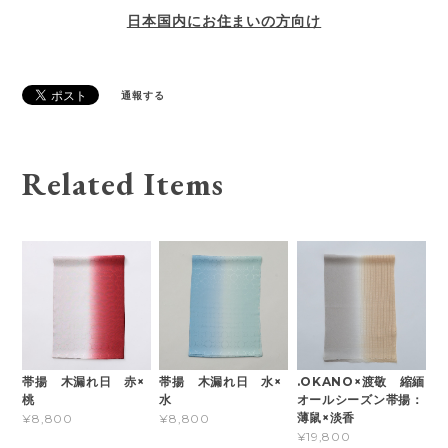
日本国内にお住まいの方向け
通報する
Related Items
帯揚 木漏れ日 赤×
帯揚 木漏れ日 水×
.OKANO×渡敬 縮緬
桃
水
オールシーズン帯揚：
薄鼠×淡香
¥8,800
¥8,800
¥19,800