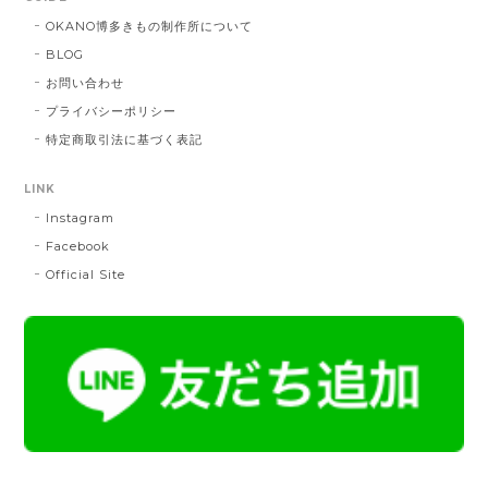
DE：橙色
2025/05/26
OKANO博多きもの制作所について
BLOG
お問い合わせ
帯締 三分紐 遠州綾竹昼夜（21）：緑 × 橙
プライバシーポリシー
MD：緑 × 橙
特定商取引法に基づく表記
2024/11/30
LINK
Instagram
帯締 OKANO × 渡敬 オリジナル三分紐：桃
桃
Facebook
2024/07/20
Official Site
とても綺麗な色で使うのが楽しみです。
帯締 二分紐：鼡
NN：鼡
2023/04/22
新しく買った帯留めが三分紐に合わなかったため、二