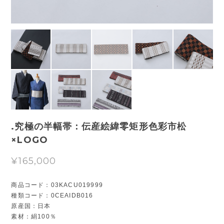
.究極の半幅帯：伝産絵緯零矩形色彩市松
×LOGO
¥165,000
商品コード：03KACU019999
種類コード：0CEAIDB016
原産国：日本
素材：絹100％