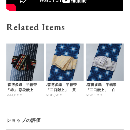
Related Items
.森博多織 半幅帯
.森博多織 半幅帯
.森博多織 半幅帯
「椿」 彩段献上
「二口献上」 黄
「二口献上」 白
¥41,800
¥38,500
¥38,500
ショップの評価