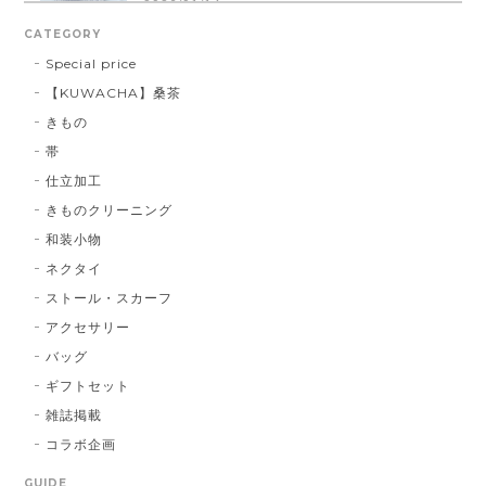
2026/01/14
CATEGORY
Special price
【KUWACHA】桑茶
博多織シルクマスク 献上柄 ： 白 × 黒
きもの
白 × 黒
2026/01/14
帯
仕立加工
きものクリーニング
博多織シルクマスク 献上柄 ：黒 × 青
和装小物
BA：黒 × 青
2026/01/14
ネクタイ
ストール・スカーフ
アクセサリー
献上マスク 橙色
バッグ
DE：橙色
2026/01/14
ギフトセット
雑誌掲載
コラボ企画
献上マスク 橙色
GUIDE