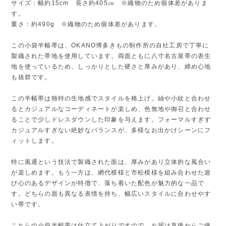
サイズ：幅約15cm 長さ約405㎝ ※織物のため個体差がありま
す。
重さ：約490g ※織物のため個体差があります。
この小袋半幅帯は、OKANO博多きもの制作所の自社工房で丁寧に
製織された帯地を使用しています。両面ともに八寸名古屋帯の表生
地を使っているため、しっかりとした硬さと厚みがあり、締め心地
も抜群です。
この半幅帯は独特の生地感でスタイルを格上げ。紬や小紋と合わせ
るとカジュアルなコーディネートが楽しめ、色無地や御召と合わせ
ることで少しドレスダウンした印象を与えます。フォーマルすぎず
カジュアルすぎない絶妙なバランスが、多様なお出かけシーンにフ
ィットします。
特に風通という技法で製織された面は、厚みがあり立体的な風合い
が楽しめます。もう一方は、網代模様と市松模様を組み合わせた遊
び心のあるデザインが特徴で、落ち着いた配色が魅力的な一品で
す。どちらの面も異なる表情を持ち、幅広いスタイルに合わせやす
い帯です。
こちらの小袋半幅帯は仕立て上がりですので、お届け直後からご使