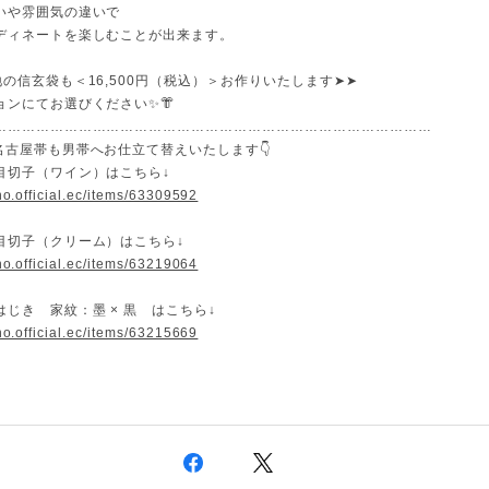
いや雰囲気の違いで
ディネートを楽しむことが出来ます。
の信玄袋も＜16,500円（税込）＞お作りいたします➤➤
ョンにてお選びください✨👘
…………………………………………………………………………………
の名古屋帯も男帯へお仕立て替えいたします👇
目切子（ワイン）はこちら↓
no.official.ec/items/63309592
目切子（クリーム）はこちら↓
no.official.ec/items/63219064
じき 家紋：墨 × 黒 はこちら↓
no.official.ec/items/63215669