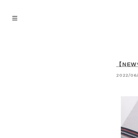
【NE
2022/06/