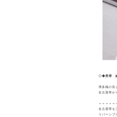
◇◆男帯 総
博多織の良
名古屋帯か
＝＝＝＝＝
名古屋帯を
リバーシブ