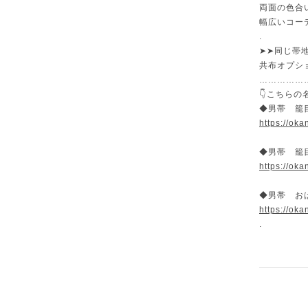
両面の色合
幅広いコー
.
➤➤同じ帯地
共布オプシ
……………
👇こちら
◆男帯 籠
https://oka
◆男帯 籠
https://oka
◆男帯 おは
https://oka
.