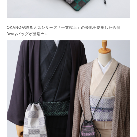
OKANOが誇る人気シリーズ「干支献上」の帯地を使用した合切
3wayバッグが登場👜✨