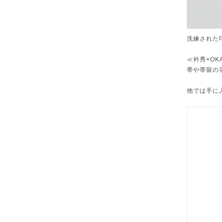
洗練された
≪衿秀×O
帯や帯留の
他では手に