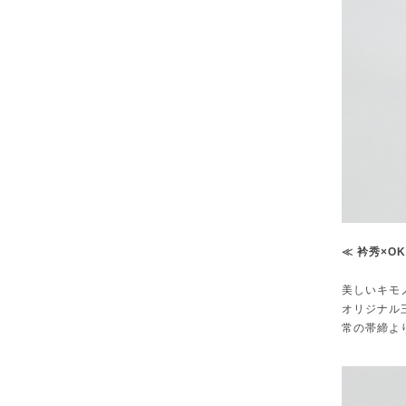
≪ 衿秀×O
美しいキモ
オリジナル
常の帯締よ