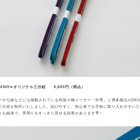
KANO≫オリジナル三分紐 6,600円（税込）
ノや七緒などにも掲載されている和装小物メーカー「衿秀」と博多織元のOKA
三分紐を制作いたしました。結びやすく、初心者でも手軽に取り入れやすい三
りも細身で、帯周りをすっきり見せる効果があります👘✨