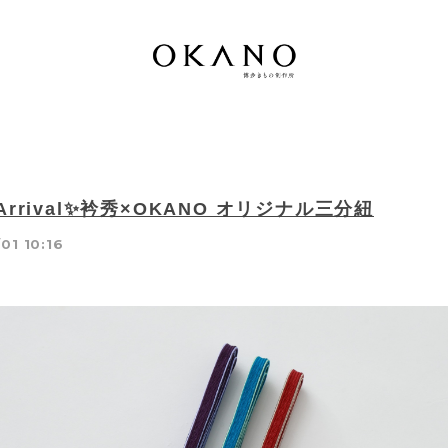
 Arrival✨衿秀×OKANO オリジナル三分紐
01 10:16