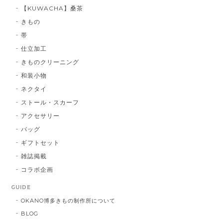
【KUWACHA】桑茶
きもの
帯
仕立加工
きものクリーニング
和装小物
ネクタイ
ストール・スカーフ
アクセサリー
バッグ
ギフトセット
雑誌掲載
コラボ企画
GUIDE
OKANO博多きもの制作所について
BLOG