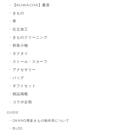
【KUWACHA】桑茶
きもの
帯
仕立加工
きものクリーニング
和装小物
ネクタイ
ストール・スカーフ
アクセサリー
バッグ
ギフトセット
雑誌掲載
コラボ企画
GUIDE
OKANO博多きもの制作所について
BLOG