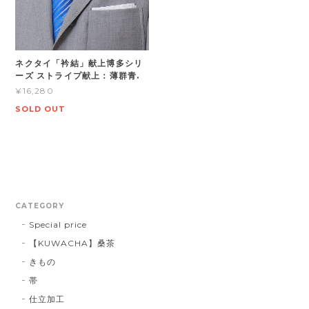
ネクタイ「衿結」献上博多シリ
ーズ ストライプ献上：薄群青.
¥16,280
SOLD OUT
CATEGORY
Special price
【KUWACHA】桑茶
きもの
帯
仕立加工