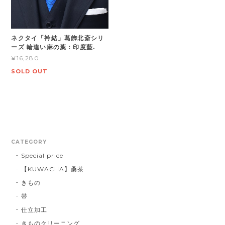
ネクタイ「衿結」葛飾北斎シリ
ーズ 輪違い麻の葉：印度藍.
¥16,280
SOLD OUT
CATEGORY
Special price
【KUWACHA】桑茶
きもの
帯
仕立加工
きものクリーニング