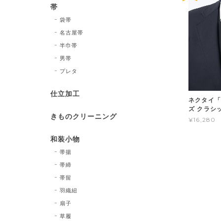
帯
袋帯
名古屋帯
半巾帯
男帯
プレタ
仕立加工
ネクタイ「
ズ クラシ
きものクリーニング
¥16,280
和装小物
帯揚
帯締
帯留
羽織紐
扇子
草履