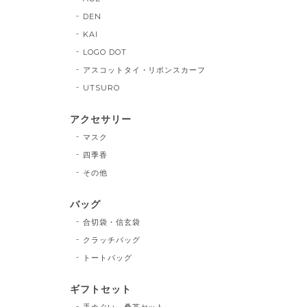
DEN
KAI
LOGO DOT
アスコットタイ・リボンスカーフ
UTSURO
アクセサリー
マスク
四季香
その他
バッグ
合切袋・信玄袋
クラッチバッグ
トートバッグ
ギフトセット
手ぬぐい、桑茶セット