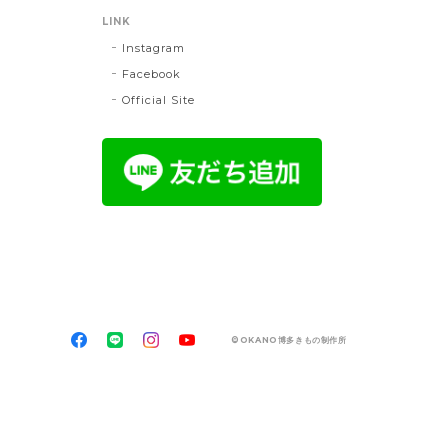
LINK
Instagram
Facebook
Official Site
©OKANO博多きもの制作所