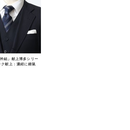
衿結」献上博多シリー
ック献上：濃紺に錆鼠