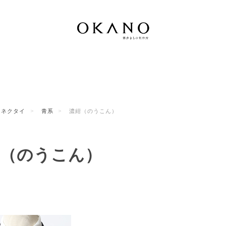
ネクタイ
青系
濃紺（のうこん）
紺（のうこん）