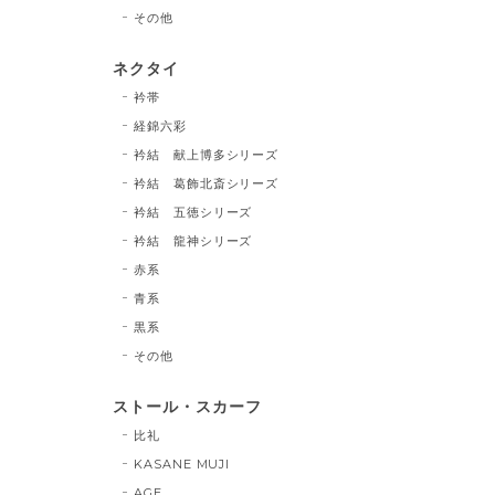
その他
ネクタイ
衿帯
経錦六彩
衿結 献上博多シリーズ
衿結 葛飾北斎シリーズ
衿結 五徳シリーズ
衿結 龍神シリーズ
赤系
青系
黒系
その他
ストール・スカーフ
比礼
KASANE MUJI
AGE