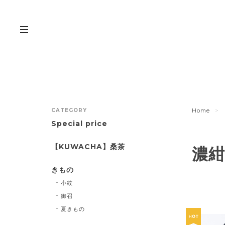
CATEGORY
Home
Special price
【KUWACHA】桑茶
濃
きもの
小紋
御召
夏きもの