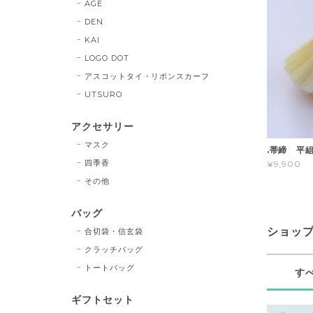
AGE
DEN
KAI
LOGO DOT
アスコットタイ・リボンスカーフ
UTSURO
アクセサリー
マスク
.帯締 平組
四季香
¥9,900
その他
バッグ
ショッ
合切袋・信玄袋
クラッチバッグ
トートバッグ
す
ギフトセット