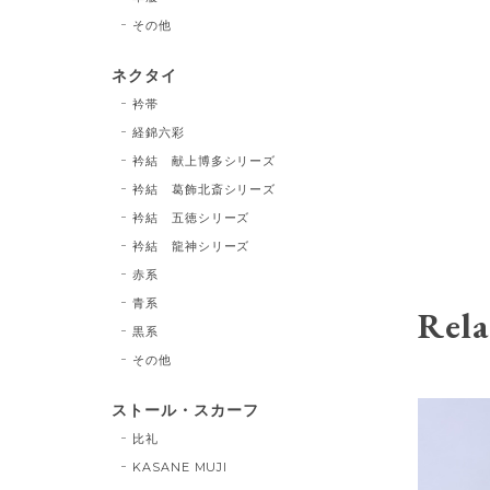
その他
ネクタイ
衿帯
経錦六彩
衿結 献上博多シリーズ
衿結 葛飾北斎シリーズ
衿結 五徳シリーズ
衿結 龍神シリーズ
赤系
青系
Rela
黒系
その他
ストール・スカーフ
比礼
KASANE MUJI