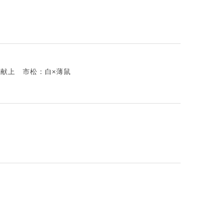
り献上 市松：白×薄鼠