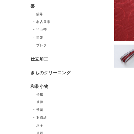
帯
袋帯
名古屋帯
半巾帯
男帯
プレタ
仕立加工
きものクリーニング
和装小物
帯揚
帯締
帯留
羽織紐
扇子
草履