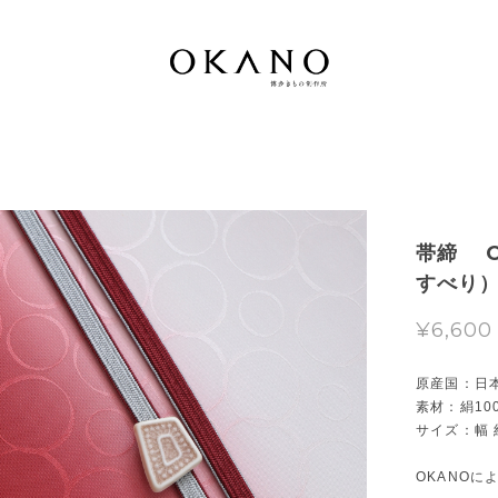
帯締 
すべり
¥6,600
原産国：日
素材：絹10
サイズ：幅 
OKANOに