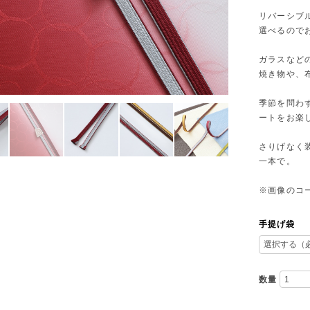
リバーシブ
選べるので
ガラスなど
焼き物や、
季節を問わ
ートをお楽
さりげなく
一本で。
※画像のコ
手提げ袋
数量