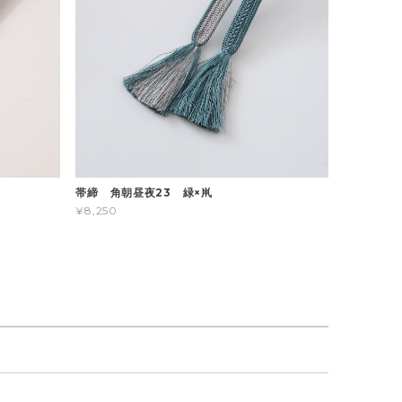
帯締 角朝昼夜23 緑×鼡
¥8,250