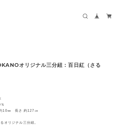
OKANOオリジナル三分紐：百日紅（さる
）
本
0％
約10㎜ 長さ 約127㎝
よるオリジナル三分紐。