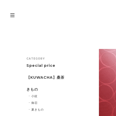
CATEGORY
Special price
【KUWACHA】桑茶
きもの
小紋
御召
夏きもの