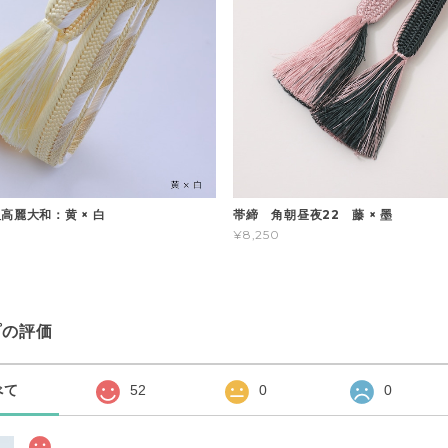
高麗大和：黄 × 白
帯締 角朝昼夜22 藤 × 墨
¥8,250
プの評価
べて
52
0
0