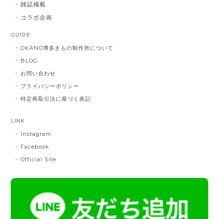
雑誌掲載
コラボ企画
献上マスク 橙色
GUIDE
DE：橙色
2025/05/26
OKANO博多きもの制作所について
BLOG
お問い合わせ
帯締 三分紐 遠州綾竹昼夜（21）：緑 × 橙
プライバシーポリシー
MD：緑 × 橙
特定商取引法に基づく表記
2024/11/30
LINK
Instagram
帯締 OKANO × 渡敬 オリジナル三分紐：桃
桃
Facebook
2024/07/20
Official Site
とても綺麗な色で使うのが楽しみです。
帯締 二分紐：鼡