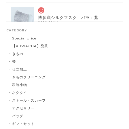
博多織シルクマスク バラ：紫
2026/01/14
CATEGORY
Special price
【KUWACHA】桑茶
博多織シルクマスク 献上柄 ： 白 × 黒
きもの
白 × 黒
2026/01/14
帯
仕立加工
きものクリーニング
博多織シルクマスク 献上柄 ：黒 × 青
和装小物
BA：黒 × 青
2026/01/14
ネクタイ
ストール・スカーフ
アクセサリー
献上マスク 橙色
バッグ
DE：橙色
2026/01/14
ギフトセット