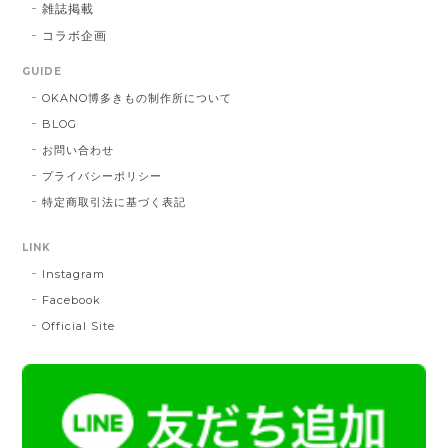
雑誌掲載
コラボ企画
献上マスク 橙色
GUIDE
DE：橙色
2025/05/26
OKANO博多きもの制作所について
BLOG
お問い合わせ
帯締 三分紐 遠州綾竹昼夜（21）：緑 × 橙
プライバシーポリシー
MD：緑 × 橙
特定商取引法に基づく表記
2024/11/30
LINK
Instagram
帯締 OKANO × 渡敬 オリジナル三分紐：桃
桃
Facebook
2024/07/20
Official Site
とても綺麗な色で使うのが楽しみです。
帯締 二分紐：鼡