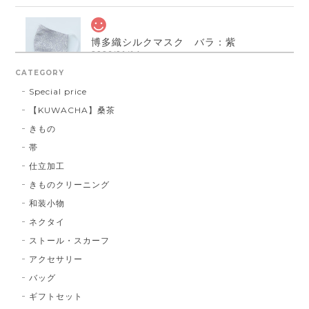
博多織シルクマスク バラ：紫
2026/01/14
CATEGORY
Special price
【KUWACHA】桑茶
博多織シルクマスク 献上柄 ： 白 × 黒
きもの
白 × 黒
2026/01/14
帯
仕立加工
きものクリーニング
博多織シルクマスク 献上柄 ：黒 × 青
和装小物
BA：黒 × 青
2026/01/14
ネクタイ
ストール・スカーフ
アクセサリー
献上マスク 橙色
バッグ
DE：橙色
2026/01/14
ギフトセット