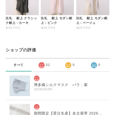
比礼 献上 クラシッ
比礼 献上 モダン献
比礼 献上 モダン献
ク献上：カーキ
上：ピンク
上：ベージュ
¥29,700
¥29,700
¥29,700
ショップの評価
すべて
52
0
0
博多織シルクマスク バラ：紫
2026/05/05
期間限定【受注生産】名古屋帯 2026年干支献上 「午」変わり献上 市松：白×薄鼠