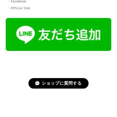
桃
Facebook
2024/07/20
Official Site
とても綺麗な色で使うのが楽しみです。
帯締 二分紐：鼡
NN：鼡
2023/04/22
新しく買った帯留めが三分紐に合わなかったため、二
分紐を探していました。 ほかのお店では見かけないお
色で、合わせやすそうだと思い、購入しました。 おお
むね写真で見たままの色合いでした。 迅速に送ってく
ださり、対応の早さにも感謝です。 素敵なお品をあり
がとうございました。
ショップに質問する
名古屋帯 総浮 令和献上
プライバシーポリシー
特定商取引法に基づく表記
2023/02/25