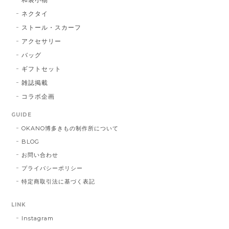
BA：黒 × 青
2026/01/14
ネクタイ
ストール・スカーフ
アクセサリー
献上マスク 橙色
バッグ
DE：橙色
2026/01/14
ギフトセット
雑誌掲載
コラボ企画
献上マスク 橙色
GUIDE
DE：橙色
2025/05/26
OKANO博多きもの制作所について
BLOG
お問い合わせ
帯締 三分紐 遠州綾竹昼夜（21）：緑 × 橙
プライバシーポリシー
MD：緑 × 橙
特定商取引法に基づく表記
2024/11/30
LINK
Instagram
帯締 OKANO × 渡敬 オリジナル三分紐：桃