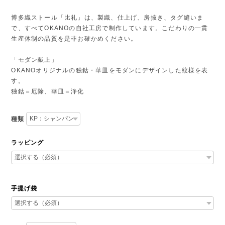
博多織ストール「比礼」は、製織、仕上げ、房抜き、タグ縫いま
で、すべてOKANOの自社工房で制作しています。こだわりの一貫
生産体制の品質を是非お確かめください。
「モダン献上」
OKANOオリジナルの独鈷・華皿をモダンにデザインした紋様を表
す。
独鈷＝厄除、華皿＝浄化
種類
ラッピング
手提げ袋