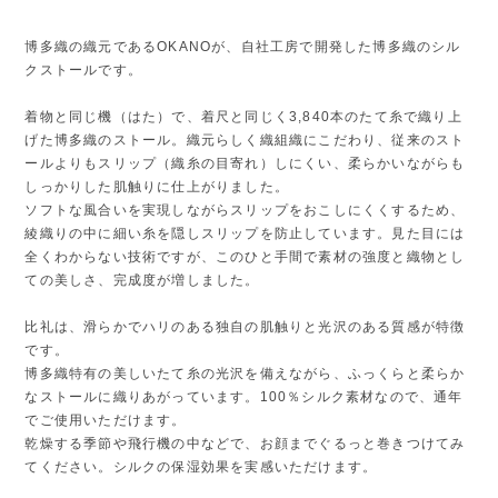
博多織の織元であるOKANOが、自社工房で開発した博多織のシル
クストールです。
着物と同じ機（はた）で、着尺と同じく3,840本のたて糸で織り上
げた博多織のストール。織元らしく織組織にこだわり、従来のスト
ールよりもスリップ（織糸の目寄れ）しにくい、柔らかいながらも
しっかりした肌触りに仕上がりました。
ソフトな風合いを実現しながらスリップをおこしにくくするため、
綾織りの中に細い糸を隠しスリップを防止しています。見た目には
全くわからない技術ですが、このひと手間で素材の強度と織物とし
ての美しさ、完成度が増しました。
比礼は、滑らかでハリのある独自の肌触りと光沢のある質感が特徴
です。
博多織特有の美しいたて糸の光沢を備えながら、ふっくらと柔らか
なストールに織りあがっています。100％シルク素材なので、通年
でご使用いただけます。
乾燥する季節や飛行機の中などで、お顔までぐるっと巻きつけてみ
てください。シルクの保湿効果を実感いただけます。