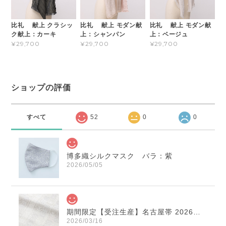
比礼 献上 クラシッ
比礼 献上 モダン献
比礼 献上 モダン献
ク献上：カーキ
上：シャンパン
上：ベージュ
¥29,700
¥29,700
¥29,700
ショップの評価
すべて
52
0
0
博多織シルクマスク バラ：紫
2026/05/05
期間限定【受注生産】名古屋帯 2026年干支献上 「午」変わり献上 市松：白×薄鼠
2026/03/16