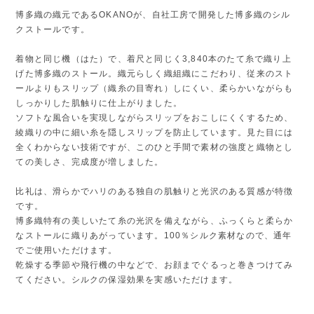
博多織の織元であるOKANOが、自社工房で開発した博多織のシル
クストールです。
着物と同じ機（はた）で、着尺と同じく3,840本のたて糸で織り上
げた博多織のストール。織元らしく織組織にこだわり、従来のスト
ールよりもスリップ（織糸の目寄れ）しにくい、柔らかいながらも
しっかりした肌触りに仕上がりました。
ソフトな風合いを実現しながらスリップをおこしにくくするため、
綾織りの中に細い糸を隠しスリップを防止しています。見た目には
全くわからない技術ですが、このひと手間で素材の強度と織物とし
ての美しさ、完成度が増しました。
比礼は、滑らかでハリのある独自の肌触りと光沢のある質感が特徴
です。
博多織特有の美しいたて糸の光沢を備えながら、ふっくらと柔らか
なストールに織りあがっています。100％シルク素材なので、通年
でご使用いただけます。
乾燥する季節や飛行機の中などで、お顔までぐるっと巻きつけてみ
てください。シルクの保湿効果を実感いただけます。