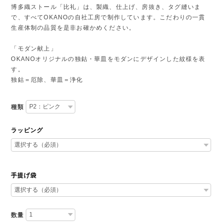
博多織ストール「比礼」は、製織、仕上げ、房抜き、タグ縫いま
で、すべてOKANOの自社工房で制作しています。こだわりの一貫
生産体制の品質を是非お確かめください。
「モダン献上」
OKANOオリジナルの独鈷・華皿をモダンにデザインした紋様を表
す。
独鈷＝厄除、華皿＝浄化
種類
ラッピング
手提げ袋
数量