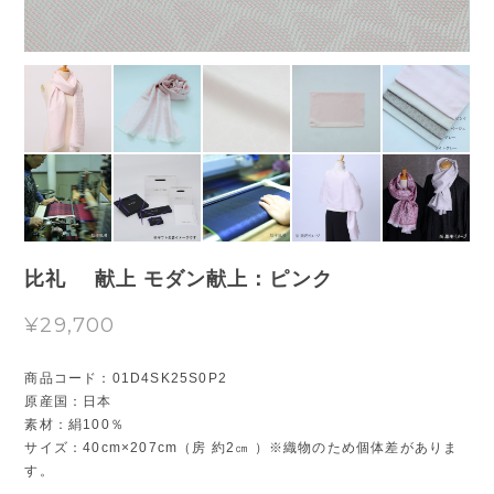
比礼 献上 モダン献上：ピンク
¥29,700
商品コード：01D4SK25S0P2
原産国：日本
素材：絹100％
サイズ：40cm×207cm（房 約2㎝ ）※織物のため個体差がありま
す。