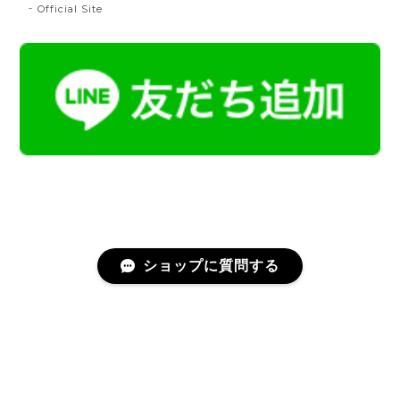
Official Site
とても綺麗な色で使うのが楽しみです。
帯締 二分紐：鼡
NN：鼡
2023/04/22
新しく買った帯留めが三分紐に合わなかったため、二
分紐を探していました。 ほかのお店では見かけないお
色で、合わせやすそうだと思い、購入しました。 おお
むね写真で見たままの色合いでした。 迅速に送ってく
ださり、対応の早さにも感謝です。 素敵なお品をあり
がとうございました。
ショップに質問する
名古屋帯 総浮 令和献上
プライバシーポリシー
特定商取引法に基づく表記
2023/02/25