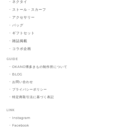
2026/01/14
ネクタイ
ストール・スカーフ
アクセサリー
献上マスク 橙色
バッグ
DE：橙色
2026/01/14
ギフトセット
雑誌掲載
コラボ企画
献上マスク 橙色
GUIDE
DE：橙色
2025/05/26
OKANO博多きもの制作所について
BLOG
お問い合わせ
帯締 三分紐 遠州綾竹昼夜（21）：緑 × 橙
プライバシーポリシー
MD：緑 × 橙
特定商取引法に基づく表記
2024/11/30
LINK
Instagram
帯締 OKANO × 渡敬 オリジナル三分紐：桃
桃
Facebook
2024/07/20