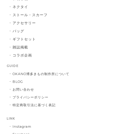
BA：黒 × 青
2026/01/14
ネクタイ
ストール・スカーフ
アクセサリー
献上マスク 橙色
バッグ
DE：橙色
2026/01/14
ギフトセット
雑誌掲載
コラボ企画
献上マスク 橙色
GUIDE
DE：橙色
2025/05/26
OKANO博多きもの制作所について
BLOG
お問い合わせ
帯締 三分紐 遠州綾竹昼夜（21）：緑 × 橙
プライバシーポリシー
MD：緑 × 橙
特定商取引法に基づく表記
2024/11/30
LINK
Instagram
帯締 OKANO × 渡敬 オリジナル三分紐：桃
桃