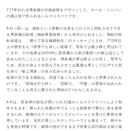
777年伝わる博多織の伝統紋様をデザインした、オール・ジャパン
の職人技で作られるシルクスカーフです。
KAI（回）は、独鈷という密教の法具をコロコロと回転させてでき
る博多織の紋様（独鈷華皿紋様）から名付けられました。独鈷の回
転紋様は、「廻りて回る輪廻転生」のメッセージとされ、770年以
上の歴史をもつ世界でも珍しい紋様で、現在では献上柄と呼ばれて
います。その由来は1600年に黒田藩から徳川幕府への献上品として
定められたことによるとされ、博多織の帯は締まりが良く、堅牢な
ため、武士の命より大切な刀をさすには最適な帯として江戸で人気
を誇り「献上博多」の名が広められました。
紋様の元である独鈷は、武器であったものが法具へと昇華されたも
のです。「煩悩を打ち砕く」「厄除け」「守護」の意味が込められ
ていることも武士に愛された理由の1つかもしれません。
KAIは、型友禅の技法が用いられ12版のシルクスクリーンにより制
作されます。限られた色数の中でもっとも効果的で豊かに色を表現
するため、植物のカラーからインスピレーションを受けた配色を採
用しています。光沢の美しいサテンクレープとも相まって、鮮やか
な発色が特徴です。納得の色ができるまで何度も試行錯誤を繰り返