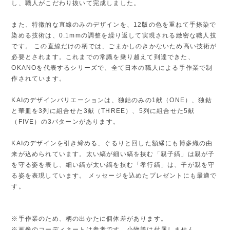
し、職人がこだわり抜いて完成しました。
また、特徴的な直線のみのデザインを、12版の色を重ねて手捺染で
染める技術は、0.1mmの調整を繰り返して実現される緻密な職人技
です。 この直線だけの柄では、ごまかしのきかないため高い技術が
必要とされます。これまでの常識を乗り越えて到達できた、
OKANOを代表するシリーズで、全て日本の職人による手作業で制
作されています。
KAIのデザインバリエーションは、独鈷のみの1献（ONE）、独鈷
と華皿を3列に組合せた3献（THREE）、5列に組合せた5献
（FIVE）の3パターンがあります。
KAIのデザインを引き締める、ぐるりと回した額縁にも博多織の由
来が込められています。太い縞が細い縞を挟む「親子縞」は親が子
を守る姿を表し、細い縞が太い縞を挟む「孝行縞」は、子が親を守
る姿を表現しています。 メッセージを込めたプレゼントにも最適で
す。
※手作業のため、柄の出かたに個体差があります。
※画像のコーディネートは参考です。小物等は付属しません。