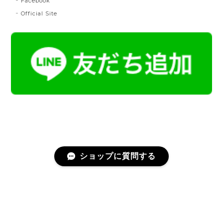
Facebook
2024/07/20
Official Site
とても綺麗な色で使うのが楽しみです。
帯締 二分紐：鼡
NN：鼡
2023/04/22
新しく買った帯留めが三分紐に合わなかったため、二
分紐を探していました。 ほかのお店では見かけないお
色で、合わせやすそうだと思い、購入しました。 おお
むね写真で見たままの色合いでした。 迅速に送ってく
ださり、対応の早さにも感謝です。 素敵なお品をあり
がとうございました。
ショップに質問する
名古屋帯 総浮 令和献上
プライバシーポリシー
特定商取引法に基づく表記
2023/02/25