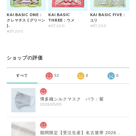
KAI BASIC ONE：
KAI BASIC
KAI BASIC FIVE：
クレマチス ( グリーン
THREE：ウメ
ユリ
).
¥57,200
¥57,200
¥57,200
ショップの評価
すべて
52
0
0
博多織シルクマスク バラ：紫
2026/05/05
期間限定【受注生産】名古屋帯 2026年干支献上 「午」変わり献上 市松：白×薄鼠