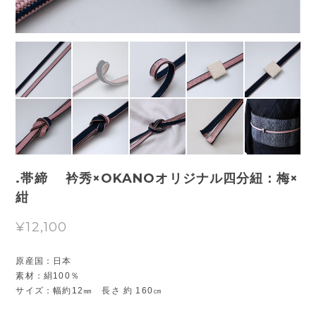
.帯締 衿秀×OKANOオリジナル四分紐：梅×
紺
¥12,100
原産国：日本
素材：絹100％
サイズ：幅約12㎜ 長さ 約 160㎝