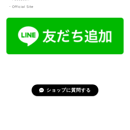
2024/07/20
Official Site
とても綺麗な色で使うのが楽しみです。
帯締 二分紐：鼡
NN：鼡
2023/04/22
新しく買った帯留めが三分紐に合わなかったため、二
分紐を探していました。 ほかのお店では見かけないお
色で、合わせやすそうだと思い、購入しました。 おお
むね写真で見たままの色合いでした。 迅速に送ってく
ださり、対応の早さにも感謝です。 素敵なお品をあり
がとうございました。
ショップに質問する
名古屋帯 総浮 令和献上
プライバシーポリシー
特定商取引法に基づく表記
2023/02/25