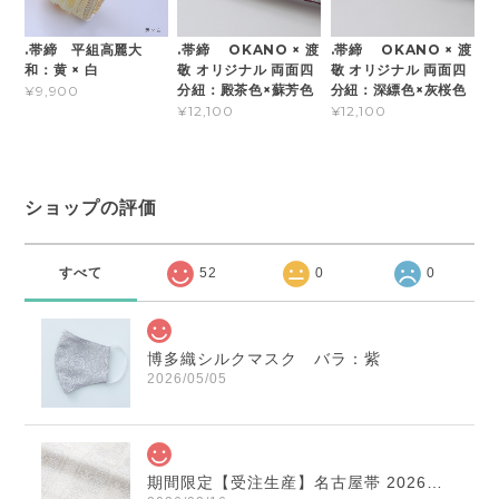
.帯締 平組高麗大
.帯締 OKANO × 渡
.帯締 OKANO × 渡
和：黄 × 白
敬 オリジナル 両面四
敬 オリジナル 両面四
分紐：殿茶色×蘇芳色
分紐：深縹色×灰桜色
¥9,900
¥12,100
¥12,100
ショップの評価
すべて
52
0
0
博多織シルクマスク バラ：紫
2026/05/05
期間限定【受注生産】名古屋帯 2026年干支献上 「午」変わり献上 市松：白×薄鼠