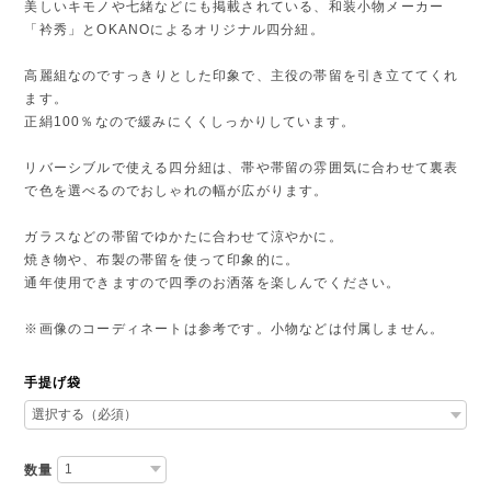
美しいキモノや七緒などにも掲載されている、和装小物メーカー
「衿秀」とOKANOによるオリジナル四分紐。
高麗組なのですっきりとした印象で、主役の帯留を引き立ててくれ
ます。
正絹100％なので緩みにくくしっかりしています。
リバーシブルで使える四分紐は、帯や帯留の雰囲気に合わせて裏表
で色を選べるのでおしゃれの幅が広がります。
ガラスなどの帯留でゆかたに合わせて涼やかに。
焼き物や、布製の帯留を使って印象的に。
通年使用できますので四季のお洒落を楽しんでください。
※画像のコーディネートは参考です。小物などは付属しません。
手提げ袋
数量