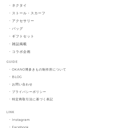
2026/01/14
ネクタイ
ストール・スカーフ
アクセサリー
献上マスク 橙色
バッグ
DE：橙色
2026/01/14
ギフトセット
雑誌掲載
コラボ企画
献上マスク 橙色
GUIDE
DE：橙色
2025/05/26
OKANO博多きもの制作所について
BLOG
お問い合わせ
帯締 三分紐 遠州綾竹昼夜（21）：緑 × 橙
プライバシーポリシー
MD：緑 × 橙
特定商取引法に基づく表記
2024/11/30
LINK
Instagram
帯締 OKANO × 渡敬 オリジナル三分紐：桃
桃
Facebook