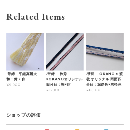
Related Items
.帯締 平組高麗大
.帯締 衿秀
.帯締 OKANO × 渡
和：黄 × 白
×OKANOオリジナル
敬 オリジナル 両面四
四分紐：梅×紺
分紐：深縹色×灰桜色
¥9,900
¥12,100
¥12,100
ショップの評価