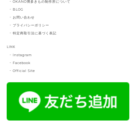
OKANO博多きもの制作所について
BLOG
お問い合わせ
帯締 三分紐 遠州綾竹昼夜（21）：緑 × 橙
プライバシーポリシー
MD：緑 × 橙
特定商取引法に基づく表記
2024/11/30
LINK
Instagram
帯締 OKANO × 渡敬 オリジナル三分紐：桃
桃
Facebook
2024/07/20
Official Site
とても綺麗な色で使うのが楽しみです。
帯締 二分紐：鼡
NN：鼡
2023/04/22
新しく買った帯留めが三分紐に合わなかったため、二
分紐を探していました。 ほかのお店では見かけないお