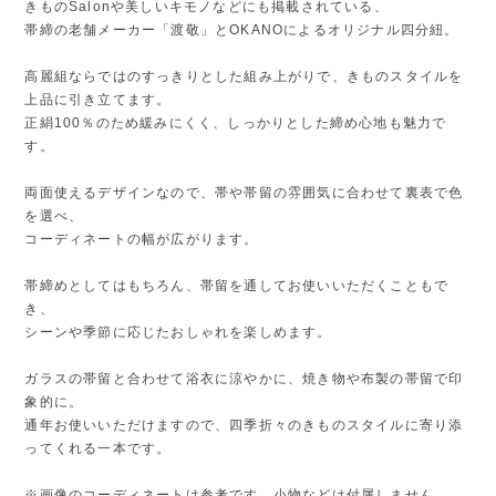
きものSalonや美しいキモノなどにも掲載されている、
帯締の老舗メーカー「渡敬」とOKANOによるオリジナル四分紐。
高麗組ならではのすっきりとした組み上がりで、きものスタイルを
上品に引き立てます。
正絹100％のため緩みにくく、しっかりとした締め心地も魅力で
す。
両面使えるデザインなので、帯や帯留の雰囲気に合わせて裏表で色
を選べ、
コーディネートの幅が広がります。
帯締めとしてはもちろん、帯留を通してお使いいただくこともで
き、
シーンや季節に応じたおしゃれを楽しめます。
ガラスの帯留と合わせて浴衣に涼やかに、焼き物や布製の帯留で印
象的に。
通年お使いいただけますので、四季折々のきものスタイルに寄り添
ってくれる一本です。
※画像のコーディネートは参考です。小物などは付属しません。