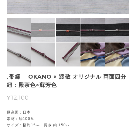
.帯締 OKANO × 渡敬 オリジナル 両面四分
紐：殿茶色×蘇芳色
¥12,100
原産国：日本
素材：絹100％
サイズ：幅約15㎜ 長さ 約 150㎝