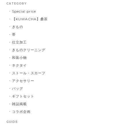
CATEGORY
Special price
【KUWACHA】桑茶
博多織シルクマスク 献上柄 ： 白 × 黒
きもの
白 × 黒
2026/01/14
帯
仕立加工
きものクリーニング
博多織シルクマスク 献上柄 ：黒 × 青
和装小物
BA：黒 × 青
2026/01/14
ネクタイ
ストール・スカーフ
アクセサリー
献上マスク 橙色
バッグ
DE：橙色
2026/01/14
ギフトセット
雑誌掲載
コラボ企画
献上マスク 橙色
GUIDE
DE：橙色
2025/05/26