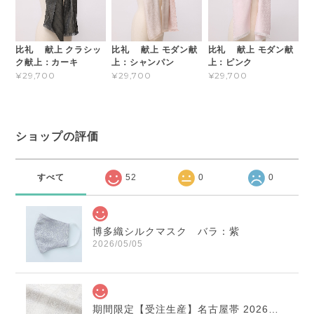
比礼 献上 クラシッ
比礼 献上 モダン献
比礼 献上 モダン献
ク献上：カーキ
上：シャンパン
上：ピンク
¥29,700
¥29,700
¥29,700
ショップの評価
すべて
52
0
0
博多織シルクマスク バラ：紫
2026/05/05
期間限定【受注生産】名古屋帯 2026年干支献上 「午」変わり献上 市松：白×薄鼠