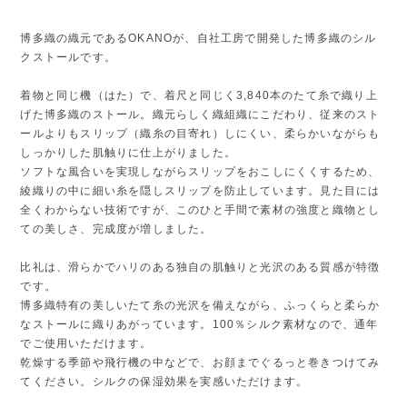
博多織の織元であるOKANOが、自社工房で開発した博多織のシル
クストールです。
着物と同じ機（はた）で、着尺と同じく3,840本のたて糸で織り上
げた博多織のストール。織元らしく織組織にこだわり、従来のスト
ールよりもスリップ（織糸の目寄れ）しにくい、柔らかいながらも
しっかりした肌触りに仕上がりました。
ソフトな風合いを実現しながらスリップをおこしにくくするため、
綾織りの中に細い糸を隠しスリップを防止しています。見た目には
全くわからない技術ですが、このひと手間で素材の強度と織物とし
ての美しさ、完成度が増しました。
比礼は、滑らかでハリのある独自の肌触りと光沢のある質感が特徴
です。
博多織特有の美しいたて糸の光沢を備えながら、ふっくらと柔らか
なストールに織りあがっています。100％シルク素材なので、通年
でご使用いただけます。
乾燥する季節や飛行機の中などで、お顔までぐるっと巻きつけてみ
てください。シルクの保湿効果を実感いただけます。