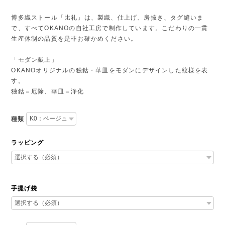
博多織ストール「比礼」は、製織、仕上げ、房抜き、タグ縫いま
で、すべてOKANOの自社工房で制作しています。こだわりの一貫
生産体制の品質を是非お確かめください。
「モダン献上」
OKANOオリジナルの独鈷・華皿をモダンにデザインした紋様を表
す。
独鈷＝厄除、華皿＝浄化
種類
ラッピング
手提げ袋