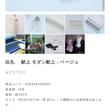
比礼 献上 モダン献上：ベージュ
¥29,700
商品コード：01D4SK25S0K0
原産国：日本
素材：絹100％
サイズ：40cm×207cm（房 約2㎝ ）※織物のため個体差がありま
す。