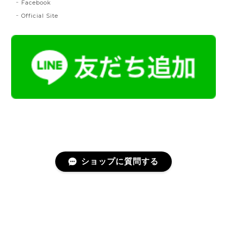
桃
Facebook
2024/07/20
Official Site
とても綺麗な色で使うのが楽しみです。
帯締 二分紐：鼡
NN：鼡
2023/04/22
新しく買った帯留めが三分紐に合わなかったため、二
分紐を探していました。 ほかのお店では見かけないお
色で、合わせやすそうだと思い、購入しました。 おお
むね写真で見たままの色合いでした。 迅速に送ってく
ださり、対応の早さにも感謝です。 素敵なお品をあり
がとうございました。
ショップに質問する
名古屋帯 総浮 令和献上
プライバシーポリシー
特定商取引法に基づく表記
2023/02/25