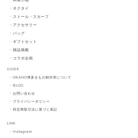
BA：黒 × 青
2026/01/14
ネクタイ
ストール・スカーフ
アクセサリー
献上マスク 橙色
バッグ
DE：橙色
2026/01/14
ギフトセット
雑誌掲載
コラボ企画
献上マスク 橙色
GUIDE
DE：橙色
2025/05/26
OKANO博多きもの制作所について
BLOG
お問い合わせ
帯締 三分紐 遠州綾竹昼夜（21）：緑 × 橙
プライバシーポリシー
MD：緑 × 橙
特定商取引法に基づく表記
2024/11/30
LINK
Instagram
帯締 OKANO × 渡敬 オリジナル三分紐：桃